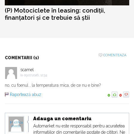
(P) Motociclete în leasing: condiții,
finanțatori și ce trebuie să știi
COMENTEAZA
COMENTARII (1)
scamel
la
09.07.2026, 12:34
no, cu foenul , la temperatura mica, de ce nu e bine?
Raportează abuz
0
0
Adauga un comentariu
Modifica
Automarket nu este responsabil pentru acuratetea
avatar
informatiilor din comentariile postate de cititori. Ne