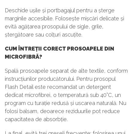
Deschide ușile și portbagajul pentru a șterge
marginile accesibile. Folosește mișcări delicate și
evită agățarea prosopului de sigle, grile,
ștergătoare sau colțuri ascuțite.
CUM ÎNTREȚII CORECT PROSOAPELE DIN
MICROFIBRĂ?
Spală prosoapele separat de alte textile, conform
instrucțiunilor producătorului. Pentru prosopul
Flash Detail este recomandat un detergent
dedicat microfibrei, o temperatură sub 40°C, un
program cu turație redusă și uscarea naturală. Nu
folosi balsam, deoarece reziduurile pot reduce
capacitatea de absorbție.
La final, evită trei greșeli frecvente: folosirea unui