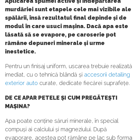
Aplicarea spumei active și îndepărtarea
murdăriei sunt etapele cele mai vizibile ale
spălării, însă rezultatul final depinde și de
modul în care usuci mașina. Dacă apa este
lăsată să se evapore, pe caroserie pot
rămâne depuneri minerale și urme
inestetice.
Pentru un finisaj uniform, uscarea trebuie realizată
imediat, cu o tehnică blândă și
accesorii detailing
exterior auto
curate, dedicate fiecărei suprafețe.
DE CE APAR PETELE ȘI CUM PREGĂTEȘTI
MAȘINA?
Apa poate conține săruri minerale, în special
compuși ai calciului și magneziului. După
evaporare, acestea pot rămâne pe lac sub forma