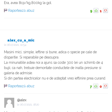
Era, avea 8cp/kg,800kg la gol.
Raportează abuz
9
1
alex_cu_a_mic
la
06.07.2021, 10:54
Masini mici, simple, ieftine si bune, adica o specie pe cale de
disparitie. Si reparabile pe deasupra.
La minunatiile astea noi a ajuns sa coste 300 lei un schimb de 4
bujii, ca nah, trebuie demontate conductele de inalta presiune si
galeria de admisie.
Si din partea electricelor nu e de asteptat vreo ieftinire prea curand.
Raportează abuz
7
0
@alex
la
06.07.2021, 18:20