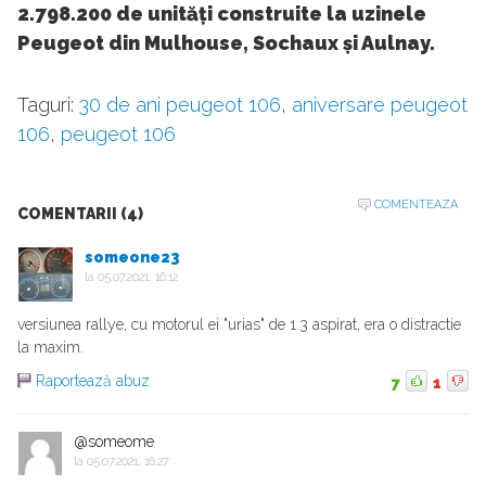
2.798.200 de unități construite la uzinele
Peugeot din Mulhouse, Sochaux și Aulnay.
Taguri:
30 de ani peugeot 106
,
aniversare peugeot
106
,
peugeot 106
COMENTEAZA
COMENTARII (4)
someone23
la
05.07.2021, 16:12
versiunea rallye, cu motorul ei "urias" de 1.3 aspirat, era o distractie
la maxim.
Raportează abuz
7
1
@someome
la
05.07.2021, 16:27