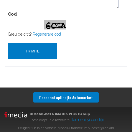
Cod
Greu de citit?
Regenerare cod
Descarcă aplicaţia Automarket
© 2006-2026 iMedia Plus Group
.
Termeni şi condiţii
Toate drepturile rezervate.
Peugeot 106 la aniversare. Modelul francez împlinește 30 de ani