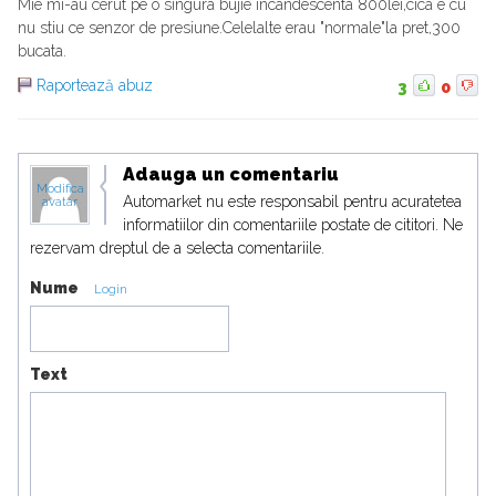
Mie mi-au cerut pe o singura bujie incandescenta 800lei,cica e cu
nu stiu ce senzor de presiune.Celelalte erau "normale"la pret,300
bucata.
Raportează abuz
3
0
Adauga un comentariu
Modifica
Automarket nu este responsabil pentru acuratetea
avatar
informatiilor din comentariile postate de cititori. Ne
rezervam dreptul de a selecta comentariile.
Nume
Login
Text