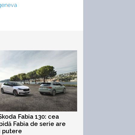
geneva
koda Fabia 130: cea
pidă Fabia de serie are
i putere