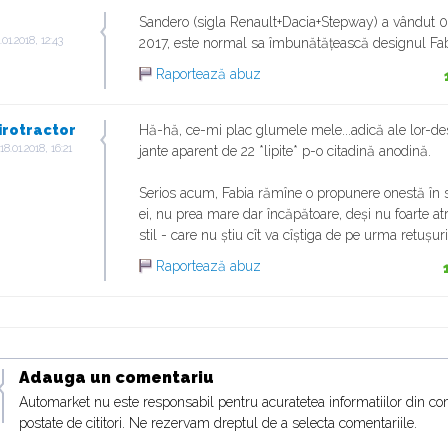
Sandero (sigla Renault+Dacia+Stepway) a vândut 0
.01.2018, 12:43
2017, este normal sa îmbunătățească designul Fab
Raportează abuz
irotractor
Hă-hă, ce-mi plac glumele mele...adică ale lor-des
18.01.2018, 16:21
jante aparent de 22 *lipite* p-o citadină anodină.
Serios acum, Fabia rămîne o propunere onestă în
ei, nu prea mare dar încăpătoare, deși nu foarte at
stil - care nu știu cît va cîștiga de pe urma retușuri
Raportează abuz
Adauga un comentariu
Automarket nu este responsabil pentru acuratetea informatiilor din co
postate de cititori. Ne rezervam dreptul de a selecta comentariile.