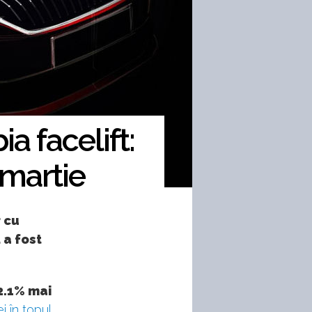
a facelift:
 martie
r cu
 a fost
2.1% mai
ei în topul