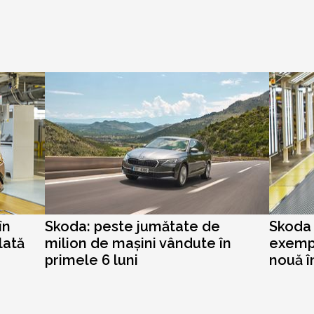
în
Skoda: peste jumătate de
Skoda 
lată
milion de mașini vândute în
exemp
primele 6 luni
nouă î