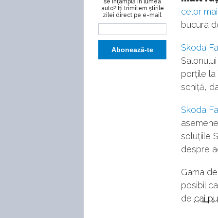
se întâmplă în lumea
auto? Îţi trimitem ştirile
celor ma
zilei direct pe e-mail.
bucura de
Skoda Fab
Salonulu
porțile la
schiță, da
Skoda Fa
asemenea
soluțiile
despre a
Gama de m
posibil c
de
cai p