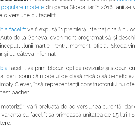
i populare modele
din gama Skoda, iar în 2018 fanii se 
 o versiune cu facelift.
ia facelift
va fi expusă în premieră internațională cu o
i Auto de la Geneva, eveniment programat să-și desch
 începutul lunii martie. Pentru moment, oficialii Skoda vin
r și cu câteva informații.
bia
facelift va primi blocuri optice revizuite și stopuri c
, cehii spun că modelul de clasă mică o să beneficiez
 Simply Clever, însă reprezentanții constructorului nu ofer
cest pachet.
otorizări va fi preluată de pe versiunea curentă, dar
a varianta cu facelift să primească unitatea de 1.5 litri T
utere
.