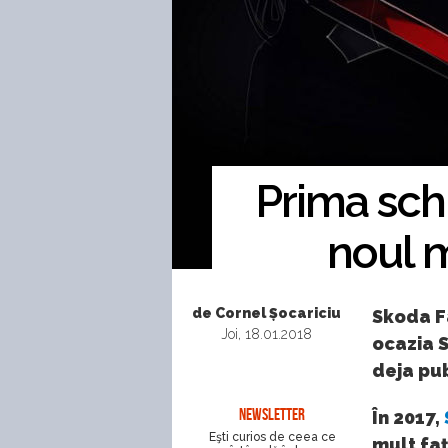
Prima schi
noul m
de Cornel Șocariciu
Skoda Fa
Joi, 18.01.2018
ocazia S
deja pub
NEWSLETTER
În 2017,
Eşti curios de ceea ce
mult faț