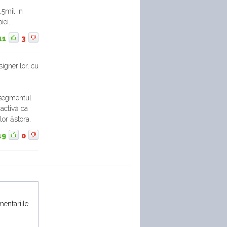
,5mil in
iei.
11
3
ignerilor, cu
 segmentul
ractivă ca
lor ăstora.
19
0
mentariile