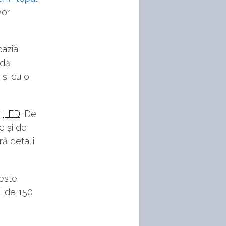
vor
cazia
idă
 și cu o
u
LED
. De
e și de
ă detalii
 este
SI de 150