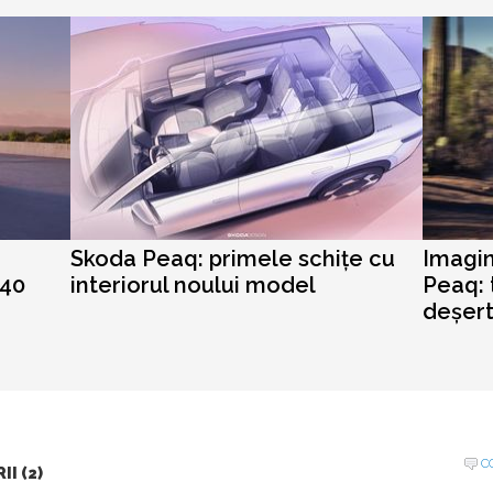
Skoda Peaq: primele schițe cu
Imagin
640
interiorul noului model
Peaq: 
deșert
C
I (2)