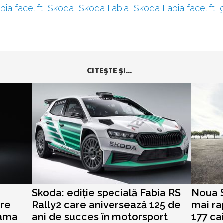
bia facelift
,
Skoda
,
Skoda Fabia
,
Skoda Fabia facelift
,
CITEŞTE ŞI...
Skoda: ediție specială Fabia RS
Noua S
are
Rally2 care aniversează 125 de
mai ra
gama
ani de succes în motorsport
177 ca