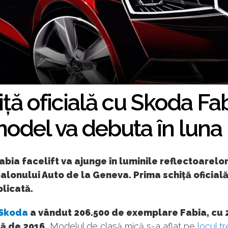
ță oficială cu Skoda Fabi
odel va debuta în luna
bia facelift va ajunge în luminile reflectoarelo
alonului Auto de la Geneva. Prima schiță oficială
licată.
Skoda
a vândut 206.500 de exemplare Fabia, cu 
ă de 2016.
Modelul de clasă mică s-a aflat pe
locul tr