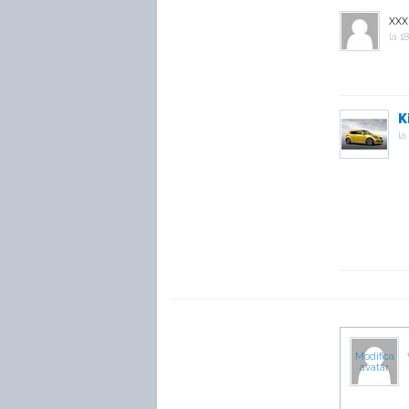
xxx
la
18
K
la
Modifica
avatar