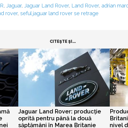
LR
,
Jaguar
,
Jaguar Land Rover
,
Land Rover
,
adrian mard
nd rover
,
seful jaguar land rover se retrage
CITEŞTE ŞI...
eamă
Jaguar Land Rover: producție
Produc
e
oprită pentru până la două
Britan
nei
săptămâni în Marea Britanie
nivel d