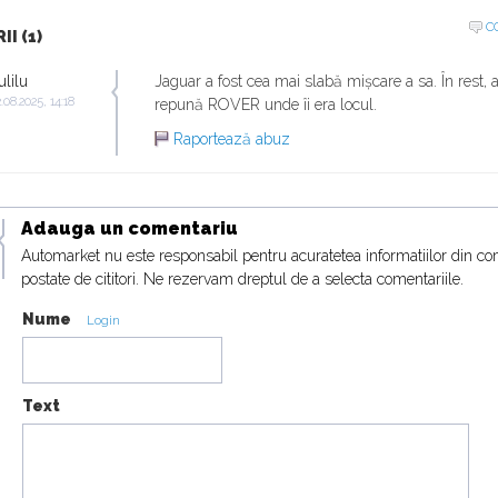
C
I (1)
ulilu
Jaguar a fost cea mai slabă mișcare a sa. În rest, a
.08.2025, 14:18
repună ROVER unde îi era locul.
Raportează abuz
Adauga un comentariu
Automarket nu este responsabil pentru acuratetea informatiilor din co
postate de cititori. Ne rezervam dreptul de a selecta comentariile.
Nume
Login
Text