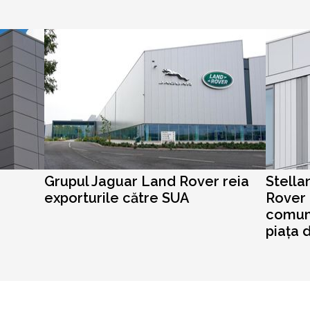
Grupul Jaguar Land Rover reia
Stella
exporturile către SUA
Rover 
comun
piața 