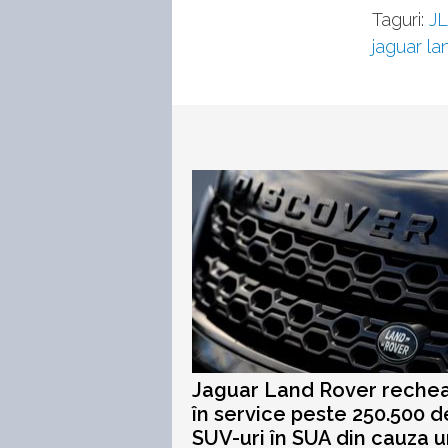
Taguri:
J
jaguar la
Jaguar Land Rover rech
în service peste 250.500 d
SUV-uri în SUA din cauza u