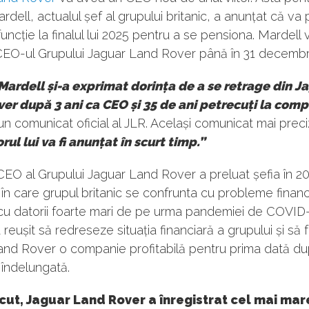
rdell, actualul șef al grupului britanic, a anunțat că va 
uncție la finalul lui 2025 pentru a se pensiona. Mardell 
EO-ul Grupului Jaguar Land Rover până în 31 decembr
Mardell și-a exprimat dorința de a se retrage din J
er după 3 ani ca CEO și 35 de ani petrecuți la com
un comunicat oficial al JLR. Același comunicat mai prec
ul lui va fi anunțat în scurt timp.”
CEO al Grupului Jaguar Land Rover a preluat șefia în 202
în care grupul britanic se confrunta cu probleme financ
 cu datorii foarte mari de pe urma pandemiei de COVID
 reușit să redreseze situația financiară a grupului și să 
and Rover o companie profitabilă pentru prima dată d
îndelungată.
cut, Jaguar Land Rover a înregistrat cel mai mare