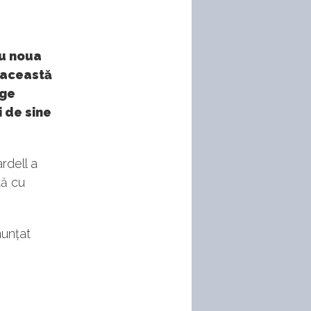
ru noua
 această
nge
 de sine
rdell a
tă cu
nunțat