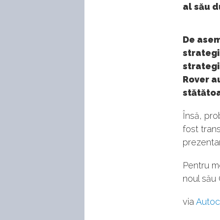
al său 
De asem
strateg
strateg
Rover a
stătăto
Însă, pro
fost tran
prezent
Pentru m
noul său
via
Autoc