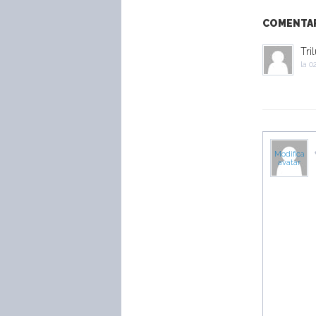
COMENTARI
Tril
la
02
Modifica
avatar