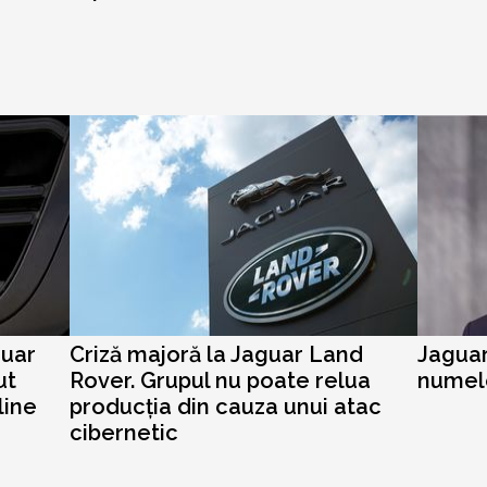
guar
Criză majoră la Jaguar Land
Jaguar
ut
Rover. Grupul nu poate relua
numel
line
producția din cauza unui atac
cibernetic