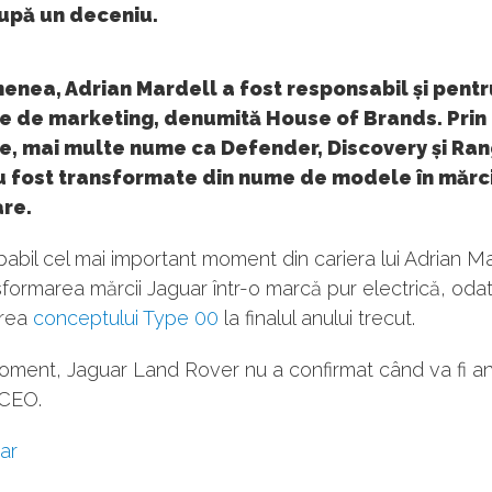
după un deceniu.
enea, Adrian Mardell a fost responsabil și pent
ie de marketing, denumită House of Brands. Prin
ie, mai multe nume ca Defender, Discovery și Ra
u fost transformate din nume de modele în mărci
are.
babil cel mai important moment din cariera lui Adrian Ma
sformarea mărcii Jaguar într-o marcă pur electrică, oda
area
conceptului Type 00
la finalul anului trecut.
oment, Jaguar Land Rover nu a confirmat când va fi a
 CEO.
ar