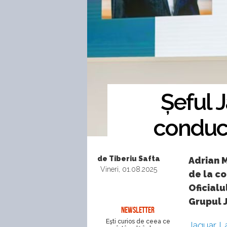
Șeful 
conduce
de Tiberiu Safta
Adrian M
Vineri, 01.08.2025
de la co
Oficialu
Grupul 
NEWSLETTER
Eşti curios de ceea ce
Jaguar
L