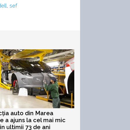
ell
,
sef
ția auto din Marea
ie a ajuns la cel mai mic
in ultimii 73 de ani