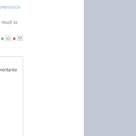
OMENTEAZA
 reușit să
0
0
mentariile