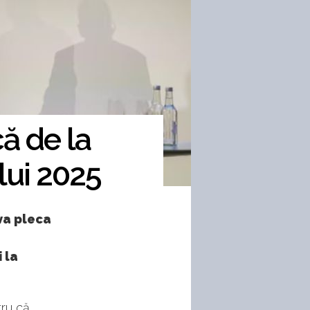
ă de la
lui 2025
va pleca
 la
tru că