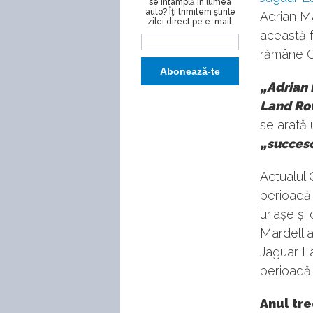
se întâmplă în lumea
auto? Îţi trimitem ştirile
Adrian Ma
zilei direct pe e-mail.
această f
rămâne C
„Adrian 
Land Rov
se arată 
„succesor
Actualul 
perioadă 
uriașe și
Mardell a
Jaguar L
perioadă 
Anul tre