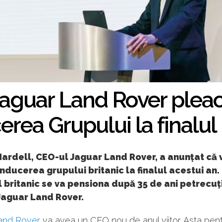
Jaguar Land Rover pleac
rea Grupului la finalul 
ardell, CEO-ul Jaguar Land Rover, a anunțat că 
nducerea grupului britanic la finalul acestui an.
l britanic se va pensiona după 35 de ani petrecuți
Jaguar Land Rover.
and Rover
va avea un CEO nou de anul viitor. Asta pen