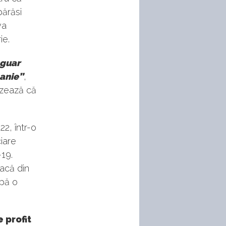
părăsi
va
ie.
aguar
panie”
,
izează că
2, într-o
iare
-19.
facă din
upă o
 profit