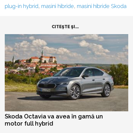
plug-in hybrid
,
masini hibride
,
masini hibride Skoda
CITEŞTE ŞI...
Skoda Octavia va avea în gamă un
motor full hybrid