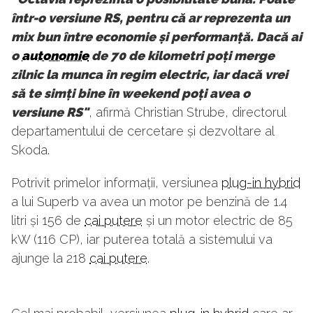
într-o versiune RS, pentru că ar reprezenta un
mix bun între economie și performanță. Dacă ai
o
autonomie
de 70 de kilometri poți merge
zilnic la munca în regim electric, iar dacă vrei
să te simți bine în weekend poți avea o
versiune RS"
, afirmă Christian Strube, directorul
departamentului de cercetare și dezvoltare al
Skoda.
Potrivit primelor informații, versiunea
plug-in hybrid
a lui Superb va avea un motor pe benzină de 1.4
litri și 156 de
cai putere
și un motor electric de 85
kW (116 CP), iar puterea totală a sistemului va
ajunge la 218
cai putere
.