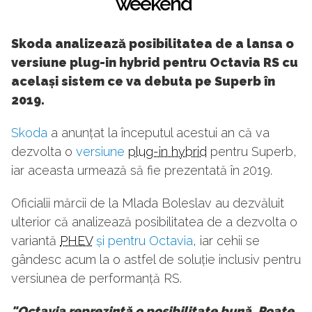
weekend"
Skoda analizează posibilitatea de a lansa o
versiune plug-in hybrid pentru Octavia RS cu
același sistem ce va debuta pe Superb în
2019.
Skoda
a anunțat la începutul acestui an că va
dezvolta o
versiune
plug-in hybrid
pentru Superb,
iar aceasta urmează să fie prezentată în 2019.
Oficialii mărcii de la Mlada Boleslav au dezvăluit
ulterior că analizează posibilitatea de a dezvolta o
variantă
PHEV
și pentru Octavia
, iar cehii se
gândesc acum la o astfel de soluție inclusiv pentru
versiunea de performanță RS.
"Octavia reprezintă o posibilitate bună. Poate