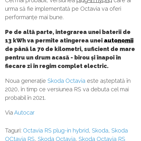
Cel mai probabil, versiunea
plug-in hybrid
care ar
urma să fie implementată pe Octavia va oferi
performanțe mai bune.
Pe de altă parte, integrarea unei baterii de
13 kWh va permite atingerea unei
autonomii
de până la 70 de kilometri, suficient de mare
pentru un drum acasă - birou și înapoi în
fiecare zi în regim complet electric.
Noua generație
Skoda Octavia
este așteptată în
2020, în timp ce versiunea RS va debuta cel mai
probabil în 2021.
Via
Autocar
Taguri:
Octavia RS plug-in hybrid
,
Skoda
,
Skoda
OCtavia RS
,
Skoda Octavia
,
Skoda Octavia RS