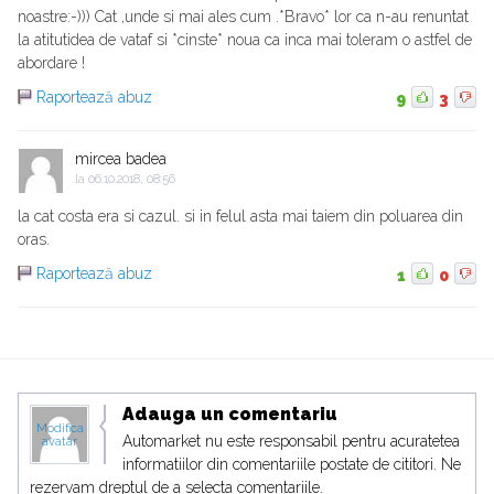
noastre:-))) Cat ,unde si mai ales cum .*Bravo* lor ca n-au renuntat
la atitutidea de vataf si *cinste* noua ca inca mai toleram o astfel de
abordare !
Raportează abuz
9
3
mircea badea
la
06.10.2018, 08:56
la cat costa era si cazul. si in felul asta mai taiem din poluarea din
oras.
Raportează abuz
1
0
Adauga un comentariu
Modifica
Automarket nu este responsabil pentru acuratetea
avatar
informatiilor din comentariile postate de cititori. Ne
rezervam dreptul de a selecta comentariile.