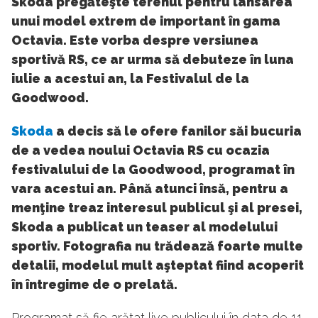
Skoda pregăteşte terenul pentru lansarea
unui model extrem de important în gama
Octavia. Este vorba despre versiunea
sportivă RS, ce ar urma să debuteze în luna
iulie a acestui an, la Festivalul de la
Goodwood.
Skoda
a decis să le ofere fanilor săi bucuria
de a vedea noului Octavia RS cu ocazia
festivalului de la Goodwood, programat în
vara acestui an. Până atunci însă, pentru a
menţine treaz interesul publicul şi al presei,
Skoda a publicat un teaser al modelului
sportiv. Fotografia nu trădează foarte multe
detalii, modelul mult aşteptat fiind acoperit
în întregime de o prelată.
Programat să fie arătat live publicului în data de 11