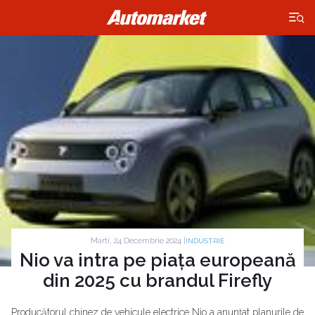
×
Marti, 24 Decembrie 2024 |
INDUSTRIE
Nio va intra pe piața europeană
din 2025 cu brandul Firefly
Producătorul chinez de vehicule electrice Nio a anunțat planurile de