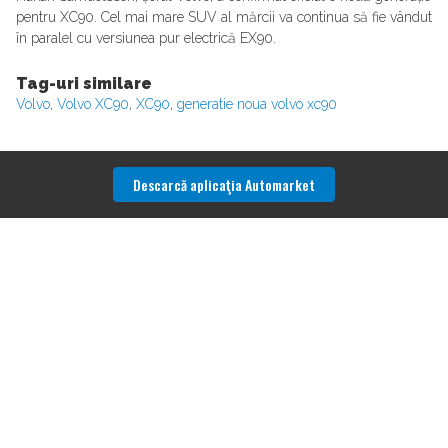
pentru XC90. Cel mai mare SUV al mărcii va continua să fie vândut
în paralel cu versiunea pur electrică EX90.
Tag-uri similare
Volvo
,
Volvo XC90
,
XC90
,
generatie noua volvo xc90
Descarcă aplicaţia Automarket