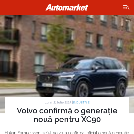
×
Luni, 21 Iulie 2025 |
INDUSTRIE
Volvo confirmă o generație
nouă pentru XC90
Hakan Samuelsson, șeful Volvo, a confirmat oficial o nouă generație