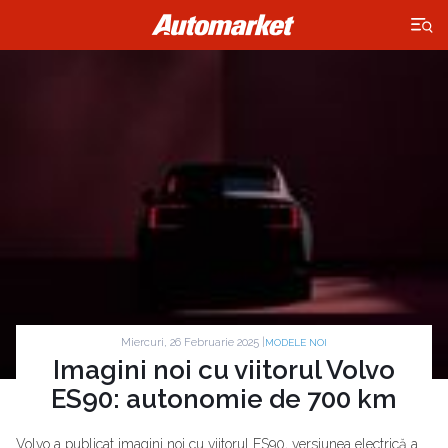
×
Miercuri, 26 Februarie 2025 |
MODELE NOI
Imagini noi cu viitorul Volvo
ES90: autonomie de 700 km
Volvo a publicat imagini noi cu viitorul ES90, versiunea electrică a