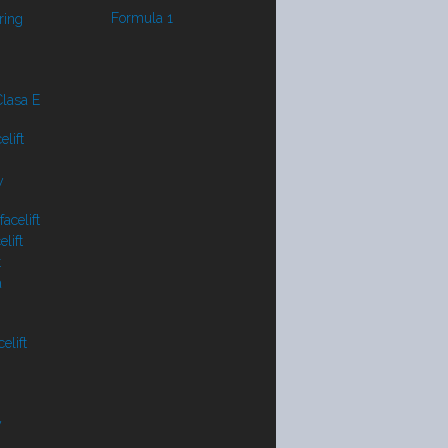
Formula 1
ring
lasa E
lift
y
acelift
lift
t
a
elift
V