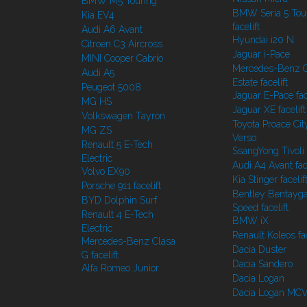
BMW M5 Touring
BMW Seria 5 Tou
Kia EV4
facelift
Audi A6 Avant
Hyundai i20 N
Citroen C3 Aircross
Jaguar i-Pace
MINI Cooper Cabrio
Mercedes-Benz C
Audi A5
Estate facelift
Peugeot 5008
Jaguar E-Pace face
MG HS
Jaguar XE facelift
Volkswagen Tayron
Toyota Proace Cit
MG ZS
Verso
Renault 5 E-Tech
SsangYong Tivoli f
Electric
Audi A4 Avant face
Volvo EX90
Kia Stinger facelif
Porsche 911 facelift
Bentley Bentayg
BYD Dolphin Surf
Speed facelift
Renault 4 E-Tech
BMW iX
Electric
Renault Koleos fac
Mercedes-Benz Clasa
Dacia Duster
G facelift
Dacia Sandero
Alfa Romeo Junior
Dacia Logan
Dacia Logan MC