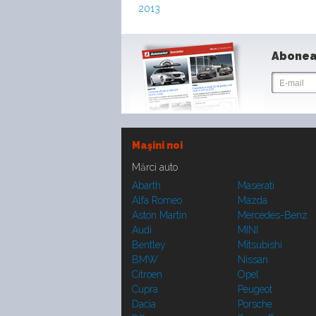
2013
Abonea
Maşini noi
Mărci auto
Abarth
Maserati
Alfa Romeo
Mazda
Aston Martin
Mercedes-Benz
Audi
MINI
Bentley
Mitsubishi
BMW
Nissan
Citroen
Opel
Cupra
Peugeot
Dacia
Porsche