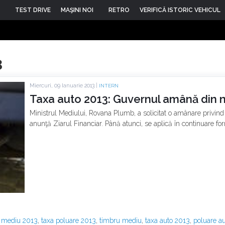
TEST DRIVE
MAŞINI NOI
RETRO
VERIFICĂ ISTORIC VEHICUL
3
Miercuri, 09 Ianuarie 2013 |
INTERN
Taxa auto 2013: Guvernul amână din n
Ministrul Mediului, Rovana Plumb, a solicitat o amânare privind 
anunţă Ziarul Financiar. Până atunci, se aplică în continuare fo
 mediu 2013
,
taxa poluare 2013
,
timbru mediu
,
taxa auto 2013
,
poluare a