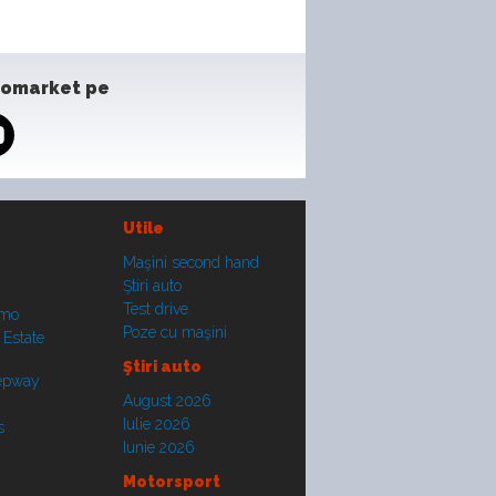
tomarket pe
Utile
Maşini second hand
Ştiri auto
Test drive
smo
Poze cu maşini
 Estate
Ştiri auto
tepway
August 2026
Iulie 2026
s
Iunie 2026
Motorsport