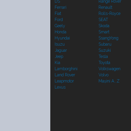
DS
Range Rover
Ferrari
Renault
Fiat
Rolls-Royce
Ford
SEAT
Geely
Skoda
Honda
Smart
Hyundai
SsangYong
Isuzu
Subaru
Jaguar
Suzuki
Jeep
Tesla
Kia
Toyota
Lamborghini
Volkswagen
Land Rover
Volvo
Leapmotor
Mașini A...Z
Lexus