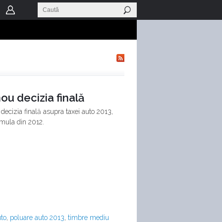
ou decizia finală
decizia finală asupra taxei auto 2013,
rmula din 2012.
uto
,
poluare auto 2013
,
timbre mediu