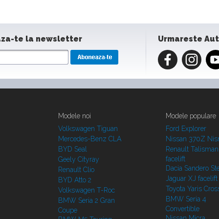
za-te la newsletter
Urmareste Au
Modele noi
Modele populare
Volkswagen Tiguan
Ford Explorer
Mercedes-Benz CLA
Nissan 370Z Ni
BYD Seal
Renault Talisman
facelift
Geely Cityray
Dacia Sandero S
Renault Clio
Jaguar XJ facelift
BYD Atto 2
Toyota Yaris Cros
Volkswagen T-Roc
BMW Seria 4
BMW Seria 2 Gran
Convertible
Coupe
Nissan Micra