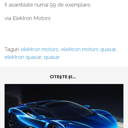
fi asamblate numai 99 de exemplare.
via Elektron Motors
Taguri:
elektron motors
,
elektron motors quasar
,
elektron quasar
,
quasar
CITEŞTE ŞI...