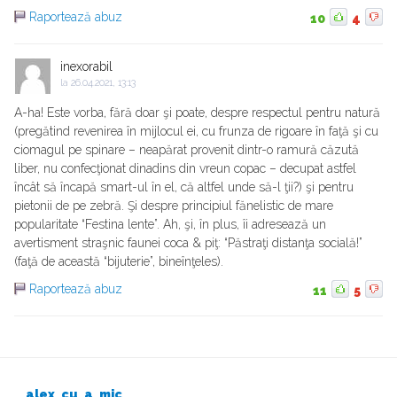
Raportează abuz
10
4
inexorabil
la
26.04.2021, 13:13
A-ha! Este vorba, fără doar şi poate, despre respectul pentru natură
(pregătind revenirea în mijlocul ei, cu frunza de rigoare în faţă şi cu
ciomagul pe spinare – neapărat provenit dintr-o ramură căzută
liber, nu confecţionat dinadins din vreun copac – decupat astfel
încât să încapă smart-ul în el, că altfel unde să-l ţii?) şi pentru
pietonii de pe zebră. Şi despre principiul fănelistic de mare
popularitate “Festina lente”. Ah, şi, în plus, îi adresează un
avertisment straşnic faunei coca & piţ: “Păstraţi distanţa socială!”
(faţă de această “bijuterie”, bineînţeles).
Raportează abuz
11
5
alex_cu_a_mic