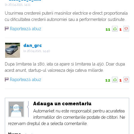
la
26.04.2021, 14:11
Usurimea crestereii puterii masinilor electrice e direct proportionala
cu dificultatea cresterii autonomiei sau a performentelor sustinute.
Raportează abuz
11
1
dan_grc
la
26.04.2021, 14:40
Dupa limitarea la 180, iata ca apare si limitarea la 450. Doar dupa
acest anunt, startup-ul valoreaza deja cateva miliarde.
Raportează abuz
12
1
Adauga un comentariu
Modifica
Automarket nu este responsabil pentru acuratetea
avatar
informatiilor din comentariile postate de cititori. Ne
rezervam dreptul de a selecta comentariile.