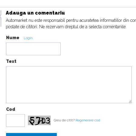
Urus
16:07
Adauga un comentariu
Automarket nu este responsabil pentru acuratetea informatiilor din co
postate de cititori. Ne rezervam dreptul de a selecta comentariile.
Nume
Login
18:19
Text
Cod
Greu de citit?
Regenerare cod