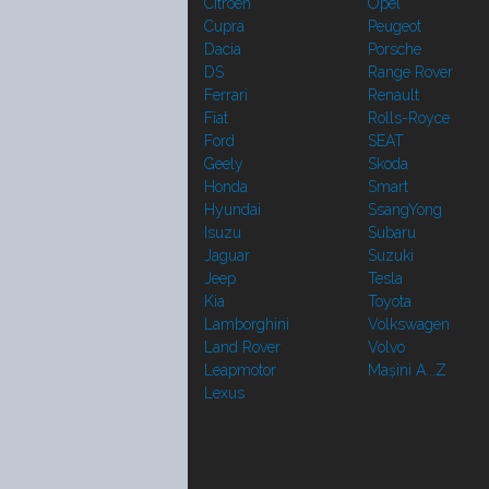
Citroen
Opel
Cupra
Peugeot
Dacia
Porsche
DS
Range Rover
Ferrari
Renault
Fiat
Rolls-Royce
Ford
SEAT
Geely
Skoda
Honda
Smart
Hyundai
SsangYong
Isuzu
Subaru
Jaguar
Suzuki
Jeep
Tesla
Kia
Toyota
Lamborghini
Volkswagen
Land Rover
Volvo
Leapmotor
Mașini A...Z
Lexus