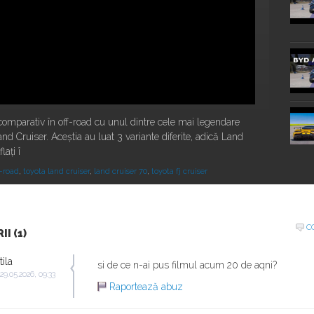
 comparativ în off-road cu unul dintre cele mai legendare
d Cruiser. Aceștia au luat 3 variante diferite, adică Land
lați î
f-road
,
toyota land cruiser
,
land cruiser 70
,
toyota fj cruiser
20:16
C
I (1)
tila
si de ce n-ai pus filmul acum 20 de aqni?
 29.05.2026, 09:33
Raportează abuz