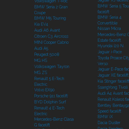
Jaguar XJ facelift
Volkswagen T-Roc
BMW Seria 5 Tou
BMW Seria 2 Gran
facelift
Coupe
BMW Seria 4
BMW M5 Touring
Convertible
Kia EV4
Nissan Micra
Audi A6 Avant
Mercedes-Benz C
Citroen C3 Aircross
Estate facelift
MINI Cooper Cabrio
Hyundai i20 N
Audi A5
Jaguar i-Pace
Peugeot 5008
Toyota Proace Cit
MG HS
Verso
Volkswagen Tayron
Jaguar E-Pace face
MG ZS
Jaguar XE facelift
Renault 5 E-Tech
Kia Stinger facelif
Electric
SsangYong Tivoli f
Volvo EX90
Audi A4 Avant face
Porsche 911 facelift
Renault Koleos fac
BYD Dolphin Surf
Bentley Bentayg
Renault 4 E-Tech
Speed facelift
Electric
BMW iX
Mercedes-Benz Clasa
Dacia Duster
G facelift
Dacia Sandero