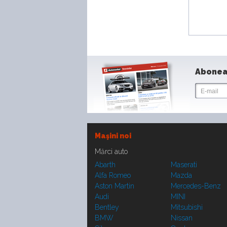
Abonea
Maşini noi
Mărci auto
Abarth
Maserati
Alfa Romeo
Mazda
Aston Martin
Mercedes-Benz
Audi
MINI
Bentley
Mitsubishi
BMW
Nissan