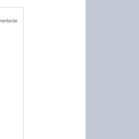
mentariile
Mașină vs avion! Noul
Porsche Cayenne Turbo
Electric vs cel mai mare
avion
Duel japonez în off-road!
Honda Passport TrailSport vs
Toyota Land Cruiser
19:07