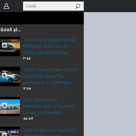
ăzut şi...
Turul record realizat de noul
Mercedes-AMG CLA 45
4Matic+ pe Nurburgring
7:45
VIDEO: Primul trailer cu noul
sezon The Grand Tour:
premiera, în 4 septembrie
0:34
Duel suprem între
Mercedes-AMG și Porsche!
Liniuță cu 6 modele
45:42
Cum se descurcă noul BYD