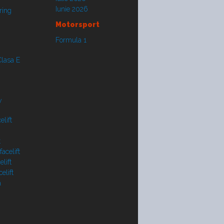
Iunie 2026
ring
Motorsport
Formula 1
lasa E
y
lift
t
acelift
lift
elift
a