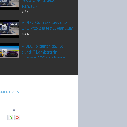
Atto 2 DM-i la testul
elanului?
3:24
VIDEO: Cum s-a descurcat
BYD Atto 2 la testul elanului?
3:24
VIDEO: 6 cilindri sau 10
cilindri? Lamborghini
Huracan STO vs Maserati
GT2 Stradale
Vechi vs nou! Liniuță între un
Porsche 911 Turbo 2010 și
un Corvette Z06 nou
OMENTEAZA
22:00
-
VIDEO: Duelul SUV-urilor de
performanță. Porsche
Cayenne Electric vs Ferrari
Purosangue vs Lamborghini