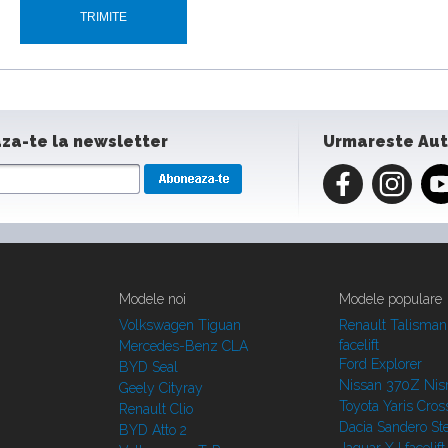
za-te la newsletter
Urmareste Au
Modele noi
Modele populare
Volkswagen Tiguan
Renault Talisman
facelift
Mercedes-Benz CLA
Ford Explorer
BYD Seal
Nissan 370Z Ni
Geely Cityray
Toyota Yaris Cros
Renault Clio
Dacia Sandero S
BYD Atto 2