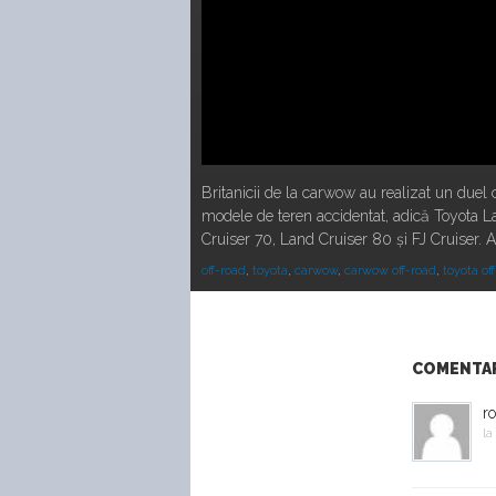
Britanicii de la carwow au realizat un duel
modele de teren accidentat, adică Toyota Lan
Cruiser 70, Land Cruiser 80 și FJ Cruiser. Af
off-road
,
toyota
,
carwow
,
carwow off-road
,
toyota of
COMENTARI
ro
la