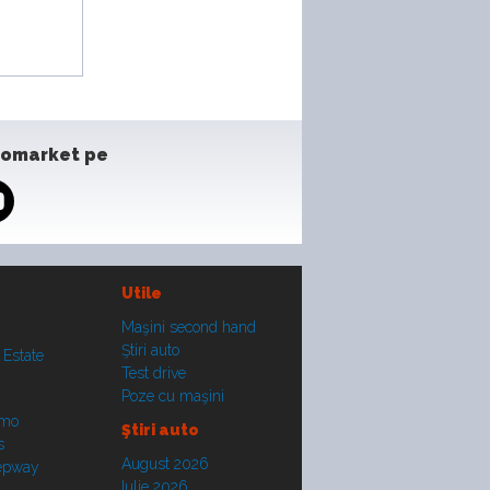
tomarket pe
Utile
Maşini second hand
Ştiri auto
 Estate
Test drive
Poze cu maşini
smo
Ştiri auto
s
August 2026
tepway
Iulie 2026