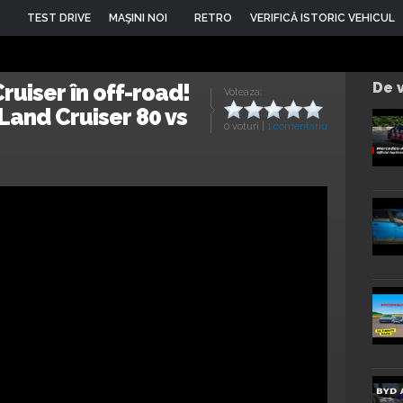
TEST DRIVE
MAŞINI NOI
RETRO
VERIFICĂ ISTORIC VEHICUL
ruiser în off-road!
De v
Voteaza:
Land Cruiser 80 vs
0 voturi
|
1 comentariu