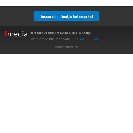
Descarcă aplicaţia Automarket
© 2006-2026 iMedia Plus Group
.
Termeni şi condiţii
Toate drepturile rezervate.
land cruiser 70