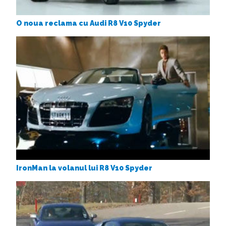
O noua reclama cu Audi R8 V10 Spyder
IronMan la volanul lui R8 V10 Spyder