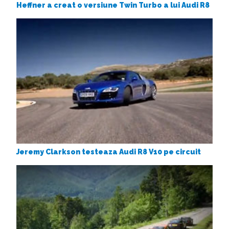
Heffner a creat o versiune Twin Turbo a lui Audi R8
Jeremy Clarkson testeaza Audi R8 V10 pe circuit