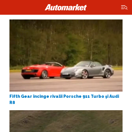
×
Fifth Gear încinge rivalii Porsche 911 Turbo şi Audi
R8