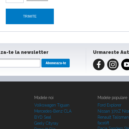
za-te la newsletter
Urmareste Au
Modele noi
Modele populare
Volkswagen Tiguan
Ford Explorer
Mercedes-Benz CLA
Nissan 370Z Ni
BYD Seal
Renault Talisman
facelift
Geely Cityray
Dacia Sandero S