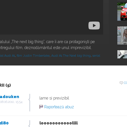
lului „The next big thing”, care îi are ca protagonişti pe
ntregului film, deznodământul este unul imprevizibil.
ial Audi A1
,
film Justin Timberlake
,
Audi A1 The Next big thing
,
serial
C
I (5)
adouken
lame si previzibil
 08.06.2010, 15:54
Raportează abuz
di80
looooooooooollll