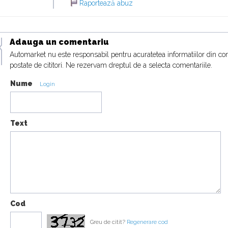
Raportează abuz
Adauga un comentariu
Automarket nu este responsabil pentru acuratetea informatiilor din co
postate de cititori. Ne rezervam dreptul de a selecta comentariile.
Nume
Login
Text
Cod
Greu de citit?
Regenerare cod