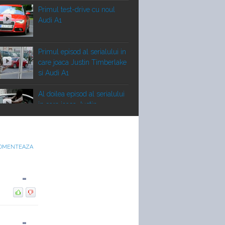
Primul test-drive cu noul
Audi A1
Primul episod al serialului in
care joaca Justin Timberlake
si Audi A1
Al doilea episod al serialului
in care joaca Justin
Timberlake si Audi A1
Audi A1 încearcă să
detroneze Mini în testul
OMENTEAZA
AutoExpress
-
Tokyo Hotel promovează
noul Audi A1
-
Prima reclamă pentru noul