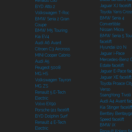
Renault Clio
Jaguar XJ facelift
BYD Atto 2
Toyota Yaris Cros
Volkswagen T-Roc
BMW Seria 4
BMW Seria 2 Gran
Convertible
Coupe
Nissan Micra
BMW M5 Touring
BMW Seria 5 Tou
Kia EV4
facelift
Audi A6 Avant
Hyundai i20 N
Citroen C3 Aircross
Jaguar i-Pace
MINI Cooper Cabrio
Mercedes-Benz C
Audi A5
Estate facelift
Peugeot 5008
Jaguar E-Pace face
MG HS
Jaguar XE facelift
Volkswagen Tayron
Toyota Proace Cit
MG ZS
Verso
Renault 5 E-Tech
SsangYong Tivoli f
Electric
Audi A4 Avant face
Volvo EX90
Kia Stinger facelif
Porsche 911 facelift
Bentley Bentayg
BYD Dolphin Surf
Speed facelift
Renault 4 E-Tech
BMW iX
Electric
Renault Koleos fac