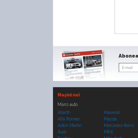
Abonea
Maşini noi
Mărci auto
Abarth
Maserati
Alfa Romeo
Mazda
Aston Martin
Mercedes-Benz
Audi
MINI