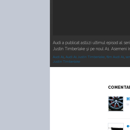
Audi a publicat astăzi ultimul episod al seria
Justin Timberlake şi pe noul A1. Asemeni î
Audi A1
,
Audi A1 Justin Timberlake
,
film Audi A1
,
ser
Justin Timberlake
COMENTARI
H
la
e