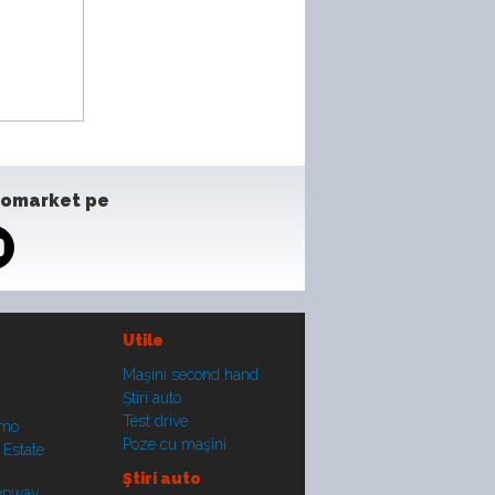
tomarket pe
Utile
Maşini second hand
Ştiri auto
Test drive
smo
Poze cu maşini
 Estate
Ştiri auto
tepway