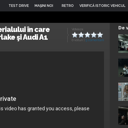
TEST DRIVE
MAŞINI NOI
RETRO
VERIFICĂ ISTORIC VEHICUL
rialului în care
De v
Voteaza:
lake şi Audi A1
0 voturi
|
5 comentarii