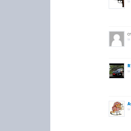
la
c
la
R
la
A
la