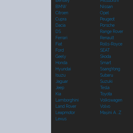
Bentley
Mitsubishi
BMW
Nissan
Citroen
Opel
Cupra
Peugeot
Dacia
Porsche
DS
Range Rover
Ferrari
Renault
Fiat
Rolls-Royce
Ford
SEAT
Geely
Skoda
Honda
Smart
Hyundai
SsangYong
Isuzu
Subaru
Jaguar
Suzuki
Jeep
Tesla
Kia
Toyota
Lamborghini
Volkswagen
Land Rover
Volvo
Leapmotor
Mașini A...Z
Lexus