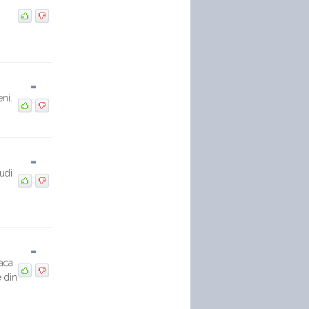
Audi A1
-
eni.
-
udi
-
oaca
e din