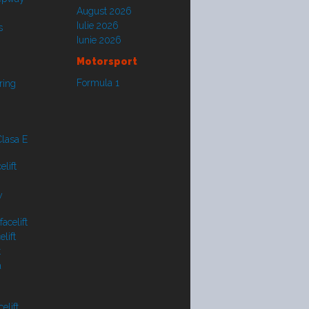
August 2026
Iulie 2026
s
Iunie 2026
Motorsport
Formula 1
ring
lasa E
lift
y
acelift
lift
t
a
elift