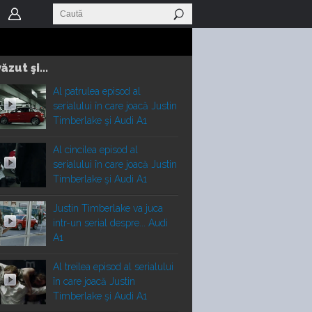
ăzut şi...
Al patrulea episod al
serialului în care joacă Justin
Timberlake şi Audi A1
Al cincilea episod al
serialului în care joacă Justin
Timberlake şi Audi A1
Justin Timberlake va juca
intr-un serial despre... Audi
A1
Al treilea episod al serialului
în care joacă Justin
Timberlake şi Audi A1