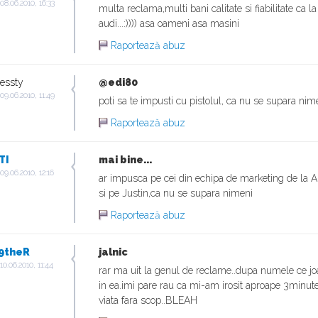
 08.06.2010, 16:33
multa reclama,multi bani calitate si fiabilitate ca la
audi...:)))) asa oameni asa masini
Raportează abuz
ressty
@edi80
 09.06.2010, 11:49
poti sa te impusti cu pistolul, ca nu se supara nim
Raportează abuz
TI
mai bine...
 09.06.2010, 12:16
ar impusca pe cei din echipa de marketing de la A
si pe Justin,ca nu se supara nimeni
Raportează abuz
9theR
jalnic
 10.06.2010, 11:44
rar ma uit la genul de reclame..dupa numele ce j
in ea.imi pare rau ca mi-am irosit aproape 3minut
viata fara scop..BLEAH