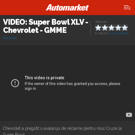
×
VIDEO: Super Bowl XLV -
Voteaza:
Chevrolet - GMME
0 voturi
|
0 comentarii
Reclame
Chevrolet a pregătit o avalanşă de reclame pentru noul Cruze la
Super Bowl.