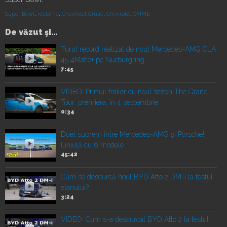
Super Bowl
,
reclame
,
Chevrolet Cruze
,
Chevrolet GMME
De văzut şi...
Turul record realizat de noul Mercedes-AMG CLA
45 4Matic+ pe Nurburgring
7:45
VIDEO: Primul trailer cu noul sezon The Grand
Tour: premiera, în 4 septembrie
0:34
Duel suprem între Mercedes-AMG și Porsche!
Liniuță cu 6 modele
45:42
Cum se descurcă noul BYD Atto 2 DM-i la testul
elanului?
3:24
VIDEO: Cum s-a descurcat BYD Atto 2 la testul