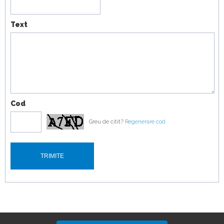
19:07
Text
Cod
Greu de citit?
Regenerare cod