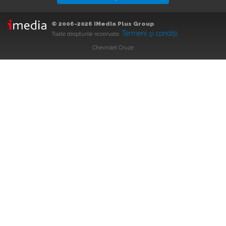
© 2006-2026 iMedia Plus Group
.
Termeni şi condiţii
Toate drepturile rezervate.
Chevrolet Cruze