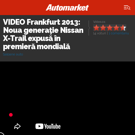
×
VIDEO Frankfurt 2013:
Voteaza:
Noua generaţie Nissan
14 voturi
|
1 comentariu
X-Trail expusă în
premieră mondială
Saloane auto