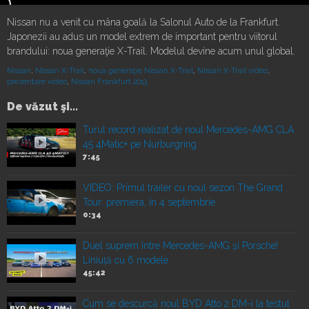
Nissan nu a venit cu mâna goală la Salonul Auto de la Frankfurt.
Japonezii au adus un model extrem de important pentru viitorul
brandului: noua generaţie X-Trail. Modelul devine acum unul global.
Nissan
,
Nissan X-Trail
,
noua generaţie Nissan X-Trail
,
Nissan X-Trail video
,
prezentare video
,
Nissan Frankfurt 2013
De văzut şi...
Turul record realizat de noul Mercedes-AMG CLA
45 4Matic+ pe Nurburgring
7:45
VIDEO: Primul trailer cu noul sezon The Grand
Tour: premiera, în 4 septembrie
0:34
Duel suprem între Mercedes-AMG și Porsche!
Liniuță cu 6 modele
45:42
Cum se descurcă noul BYD Atto 2 DM-i la testul