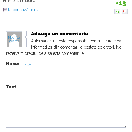
Frumoasa masina !!
+13
18:19
Raportează abuz
Duel japonez în off-road! Honda Passport
TrailSport vs Toyota Land Cruiser
19:07
Adauga un comentariu
Modifica
Automarket nu este responsabil pentru acuratetea
avatar
informatiilor din comentariile postate de cititori. Ne
rezervam dreptul de a selecta comentariile.
Nume
Login
Text