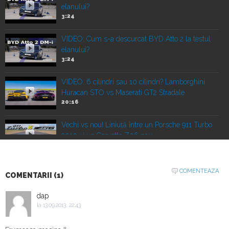
elanului?
3:24
VIDEO: Cum s-a descurcat BYD Atto 2 la testul
elanului?
3:24
VIDEO: 6 cilindri sau 10 cilindri? Lamborghini
Huracan STO vs Maserati GT2 Stradale
20:16
Vechi vs nou! Liniuță între un Porsche 911 Turbo
2010 și un Corvette Z06 nou
22:00
VIDEO: Duelul SUV-urilor de performanță.
COMENTEAZA
COMENTARII (1)
Porsche Cayenne Electric vs Ferrari Purosangue
vs Lamborghini Urus
dap
16:07
la 13.09.2013, 22:43
Mașină vs avion! Noul Porsche Cayenne Turbo
Electric vs cel mai mare avion