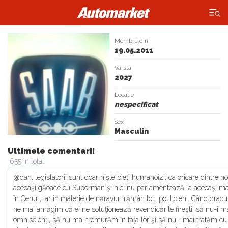
×
Membru din
19.05.2011
Varsta
2027
Locatie
nespecificat
Sex
Masculin
Ultimele comentarii
655 in total
@dan, legislatorii sunt doar nişte bieţi humanoizi, ca oricare dintre no
aceeaşi găoace cu Superman şi nici nu parlamentează la aceeaşi m
în Ceruri, iar în materie de năravuri rămân tot...politicieni. Când dracu
ne mai amăgim că ei ne soluţionează revendicările fireşti, să nu-i mai 
omniscienţi, să nu mai tremurăm în faţa lor şi să nu-i mai tratăm c