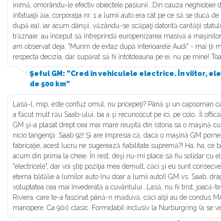
inimă, omorându-le efectiv obiectele pasiunii...Din cauza neghiobiei
infatuaţii ăia, corporaţia nr. 1 a lumii auto era cât pe ce să se ducă d
după ea), iar acum dânşii, văzându-se scăpaţi datorită carităţii statu
trăznaie: au început să întreprindă europenizarea masivă a maşinilor, c
am observat deja. "Murim de extaz după interioarele Audi" - mai ţii mi
respecta decizia, dar supărat să fii întotdeauna pe ei, nu pe mine! Toa
Şeful GM: ”Cred în vehiculele electrice. În viitor, e
de 500 km”
Lasă-l, mip, este confuz omul, nu pricepeţi? Până şi un capsoman ca 
a făcut mult rău Saab-ului, ba a şi recunoscut pe ici, pe colo...Îl oftic
GM şi-a plasat drept cea mai mare reuşită din istoria sa o maşină cu 
nicio tangenţă: Saab 92! Şi are impresia că, dacă o maşină GM porne
fabricaţie, acest lucru ne sugerează fiabilitate supremă?! Ha, ha, ce ba
acum din prima la cheie. În rest, deşi nu-mi place să fiu solidar cu el
"electricele", dar voi ştiţi poziţia mea demult, căci şi eu sunt consecven
eterna bătălie a lumilor auto (nu doar a lumii auto!) GM vs. Saab, dra
voluptatea cea mai învederată a cuvântului...Lasă, nu fii trist, joacă-te
Riviera, care te-a fascinat până-n măduvă, căci alţii au de condus 
manopere. Ca 900 clasic. Formidabil inclusiv la Nurburgring (a se v