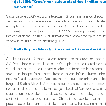
Şeful GM: ”Cred în vehiculele electrice. În viitor, e
de 500 km”
Gâgă, cară-te cu GM-ul tău “intelectual”! Şi cum rămâne cu drepturile
de “inexorabil” fără permisiune :D Ideile tale sociale sunt formidabil
readaptare scremută (te-ai muncit mult?) a unor texte mai vechi de-al
comparaţie care o să-ţi dea de gândit: 9000 nu avea prestanţa unui R
intelectual decât Cadillac! Şi cu următoarea dilemă cred că te-am înc
carieră în raliuri dure, de anduranţă. GM?
Rolls Royce sfidează criza cu vânzări record în 2012
Grazie, suedezule :) Impreuna vom ramane pe metereze, oriunde in
AM. Pretul insa este teribil, cel putin Saab plateste reaua credinta a ce
sau, daca n-au reusit, au impins-o catre transformarea intr-o banala b
abia acum incepe! Sa ne tinem strasnic, ca vom infrunta lumea intrea
noastra fata de "suedeze"...Pana acum am trecut doar printr-un "antre
lunga lui Saab si Volvo !!! Am mers si cu una, si cu alta si, intr-adeva
neuitat, imbiindu-te sa nu te mai dai jos niciodata! Dar trebuie sa fii ha
s-au cununat cu ezoterismul, de aceea cei care nu le inteleg arunca c
caci nici n-ar putea reactiona altfel... Chiar si daca aceste doua marci
propriu, de pe fata pamantului, ele ar continua sa traiasca nu numai in