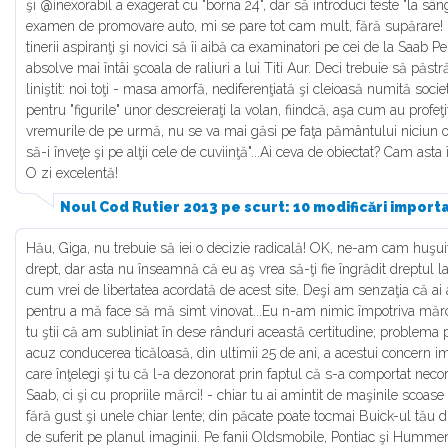
şi @inexorabil a exagerat cu "borna 24", dar să introduci teste "la sân
examen de promovare auto, mi se pare tot cam mult, fără supărare! D
tinerii aspiranţi şi novici să îi aibă ca examinatori pe cei de la Saab
absolve mai întâi şcoala de raliuri a lui Titi Aur. Deci trebuie să păstră
liniştit: noi toţi - masa amorfă, nediferenţiată şi cleioasă numită soci
pentru "figurile" unor descreieraţi la volan, fiindcă, aşa cum au profeţit S
vremurile de pe urmă, nu se va mai găsi pe faţa pământului niciun o
să-i înveţe şi pe alţii cele de cuviinţă"...Ai ceva de obiectat? Cam 
O zi excelentă!
Noul Cod Rutier 2013 pe scurt: 10 modificări import
Hău, Giga, nu trebuie să iei o decizie radicală! OK, ne-am cam huşuit
drept, dar asta nu înseamnă că eu aş vrea să-ţi fie îngrădit dreptul la
cum vrei de libertatea acordată de acest site. Deşi am senzaţia că a
pentru a mă face să mă simt vinovat...Eu n-am nimic împotriva mărci
tu ştii că am subliniat în dese rânduri această certitudine; problema p
acuz conducerea ticăloasă, din ultimii 25 de ani, a acestui concern imp
care înţelegi şi tu că l-a dezonorat prin faptul că s-a comportat ne
Saab, ci şi cu propriile mărci! - chiar tu ai amintit de maşinile scoa
fără gust şi unele chiar lente; din păcate poate tocmai Buick-ul tău 
de suferit pe planul imaginii. Pe fanii Oldsmobile, Pontiac şi Hummer 