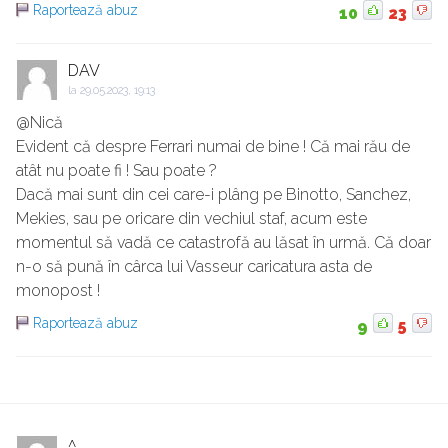
Raportează abuz
10
23
DAV
la
29.05.2023, 19:13
@Nică
Evident că despre Ferrari numai de bine ! Că mai rău de
atât nu poate fi ! Sau poate ?
Dacă mai sunt din cei care-i plâng pe Binotto, Sanchez,
Mekies, sau pe oricare din vechiul staf, acum este
momentul să vadă ce catastrofă au lăsat în urmă. Că doar
n-o să pună în cârca lui Vasseur caricatura asta de
monopost !
Raportează abuz
9
5
^