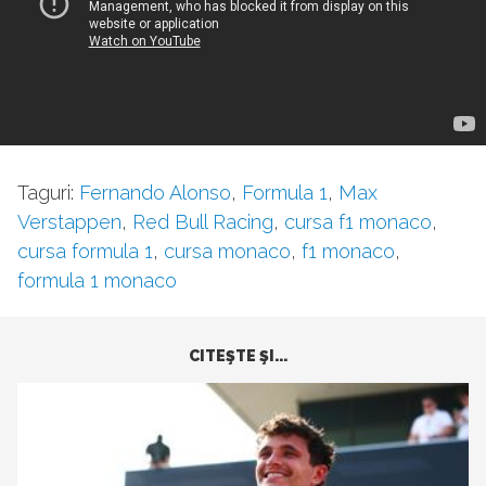
Taguri:
Fernando Alonso
,
Formula 1
,
Max
Verstappen
,
Red Bull Racing
,
cursa f1 monaco
,
cursa formula 1
,
cursa monaco
,
f1 monaco
,
formula 1 monaco
CITEŞTE ŞI...