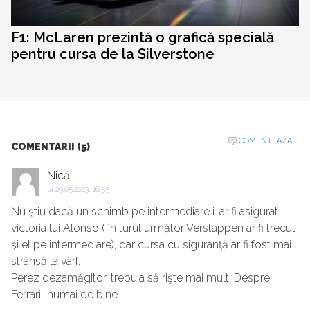
F1: McLaren prezintă o grafică specială
pentru cursa de la Silverstone
COMENTEAZA
COMENTARII (5)
Nică
la
29.05.2023, 16:55
Nu ştiu dacă un schimb pe intermediare i-ar fi asigurat
victoria lui Alonso ( în turul următor Verstappen ar fi trecut
şi el pe intermediare), dar cursa cu siguranţă ar fi fost mai
strânsă la vârf.
Perez dezamăgitor, trebuia să rişte mai mult. Despre
Ferrari...numai de bine.