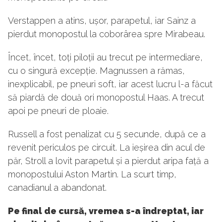
Verstappen a atins, ușor, parapetul, iar Sainz a
pierdut monopostul la coborârea spre Mirabeau.
Încet, încet, toți piloții au trecut pe intermediare,
cu o singură excepție. Magnussen a rămas,
inexplicabil, pe pneuri soft, iar acest lucru l-a făcut
să piardă de două ori monopostul Haas. A trecut
apoi pe pneuri de ploaie.
Russell a fost penalizat cu 5 secunde, după ce a
revenit periculos pe circuit. La ieșirea din acul de
păr, Stroll a lovit parapetul și a pierdut aripa față a
monopostului Aston Martin. La scurt timp,
canadianul a abandonat.
Pe final de cursă, vremea s-a îndreptat, iar