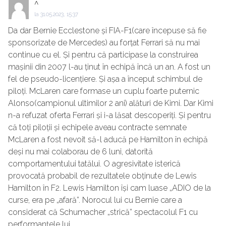
^
la
31.05.2023, 15:37
Da dar Bernie Ecclestone și FIA-F1(care începuse să fie
sponsorizate de Mercedes) au forțat Ferrari să nu mai
continue cu el. Și pentru că participase la construirea
mașinii din 2007 l-au ținut în echipă încă un an. A fost un
fel de pseudo-licențiere. Și așa a început schimbul de
piloți. McLaren care formase un cuplu foarte puternic
Alonso(campionul ultimilor 2 ani) alături de Kimi. Dar Kimi
n-a refuzat oferta Ferrari și i-a lăsat descoperiți. Și pentru
că toți piloții și echipele aveau contracte semnate
McLaren a fost nevoit să-l aducă pe Hamilton în echipă
deși nu mai colaborau de 6 luni, datorită
comportamentului tatălui. O agresivitate isterică
provocată probabil de rezultatele obținute de Lewis
Hamilton în F2. Lewis Hamilton își cam luase „ADIO de la
curse, era pe „afară”. Norocul lui cu Bernie care a
considerat că Schumacher „strică” spectacolul F1 cu
performanțele lui.