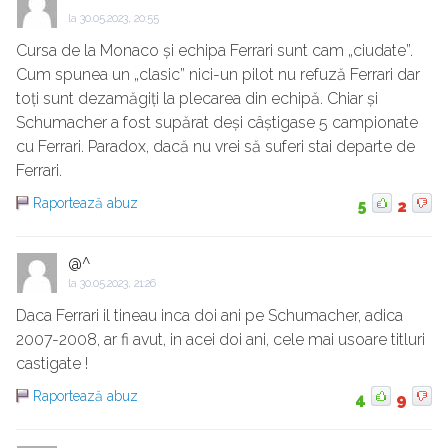
la
30.05.2023, 20:55
Cursa de la Monaco și echipa Ferrari sunt cam „ciudate”.
Cum spunea un „clasic” nici-un pilot nu refuză Ferrari dar
toți sunt dezamăgiți la plecarea din echipă. Chiar și
Schumacher a fost supărat deși câștigase 5 campionate
cu Ferrari. Paradox, dacă nu vrei să suferi stai departe de
Ferrari.
Raportează abuz
5
2
@^
la
30.05.2023, 21:26
Daca Ferrari il tineau inca doi ani pe Schumacher, adica
2007-2008, ar fi avut, in acei doi ani, cele mai usoare titluri
castigate !
Raportează abuz
4
9