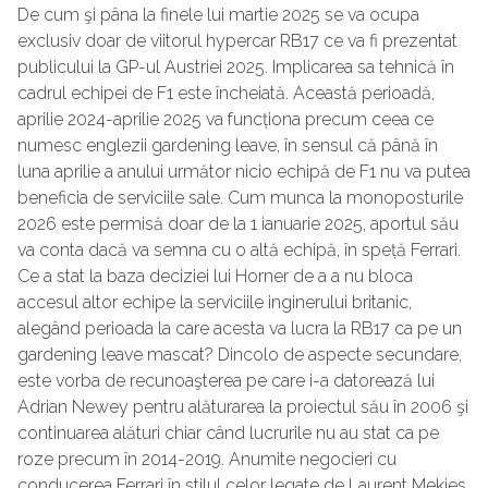
De cum şi pâna la finele lui martie 2025 se va ocupa
exclusiv doar de viitorul hypercar RB17 ce va fi prezentat
publicului la GP-ul Austriei 2025. Implicarea sa tehnică în
cadrul echipei de F1 este încheiată. Această perioadă,
aprilie 2024-aprilie 2025 va funcționa precum ceea ce
numesc englezii gardening leave, în sensul că până în
luna aprilie a anului următor nicio echipă de F1 nu va putea
beneficia de serviciile sale. Cum munca la monoposturile
2026 este permisă doar de la 1 ianuarie 2025, aportul său
va conta dacă va semna cu o altă echipă, în speță Ferrari.
Ce a stat la baza deciziei lui Horner de a a nu bloca
accesul altor echipe la serviciile inginerului britanic,
alegând perioada la care acesta va lucra la RB17 ca pe un
gardening leave mascat? Dincolo de aspecte secundare,
este vorba de recunoaşterea pe care i-a datorează lui
Adrian Newey pentru alăturarea la proiectul său în 2006 şi
continuarea alături chiar când lucrurile nu au stat ca pe
roze precum în 2014-2019. Anumite negocieri cu
conducerea Ferrari în stilul celor legate de Laurent Mekies