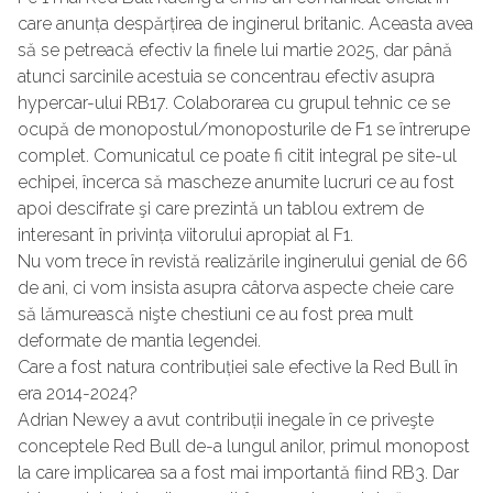
care anunța despărțirea de inginerul britanic. Aceasta avea
să se petreacă efectiv la finele lui martie 2025, dar până
atunci sarcinile acestuia se concentrau efectiv asupra
hypercar-ului RB17. Colaborarea cu grupul tehnic ce se
ocupă de monopostul/monoposturile de F1 se întrerupe
complet. Comunicatul ce poate fi citit integral pe site-ul
echipei, încerca să mascheze anumite lucruri ce au fost
apoi descifrate şi care prezintă un tablou extrem de
interesant în privința viitorului apropiat al F1.
Nu vom trece în revistă realizările inginerului genial de 66
de ani, ci vom insista asupra câtorva aspecte cheie care
să lămurească nişte chestiuni ce au fost prea mult
deformate de mantia legendei.
Care a fost natura contribuției sale efective la Red Bull în
era 2014-2024?
Adrian Newey a avut contribuții inegale în ce priveşte
conceptele Red Bull de-a lungul anilor, primul monopost
la care implicarea sa a fost mai importantă fiind RB3. Dar