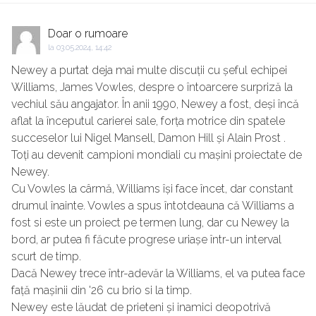
Doar o rumoare
la
03.05.2024, 14:42
Newey a purtat deja mai multe discuții cu șeful echipei
Williams, James Vowles, despre o întoarcere surpriză la
vechiul său angajator. În anii 1990, Newey a fost, deși încă
aflat la începutul carierei sale, forța motrice din spatele
succeselor lui Nigel Mansell, Damon Hill și Alain Prost .
Toți au devenit campioni mondiali cu mașini proiectate de
Newey.
Cu Vowles la cârmă, Williams își face încet, dar constant
drumul înainte. Vowles a spus întotdeauna că Williams a
fost si este un proiect pe termen lung, dar cu Newey la
bord, ar putea fi făcute progrese uriașe într-un interval
scurt de timp.
Dacă Newey trece într-adevăr la Williams, el va putea face
față mașinii din '26 cu brio si la timp.
Newey este lăudat de prieteni și inamici deopotrivă