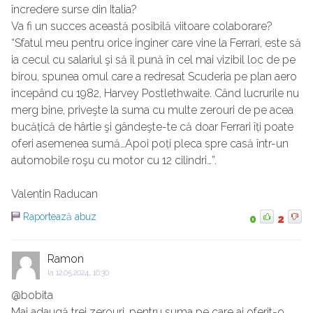
încredere surse din Italia?
Va fi un succes această posibilă viitoare colaborare?
“Sfatul meu pentru orice inginer care vine la Ferrari, este să
ia cecul cu salariul şi să îl pună în cel mai vizibil loc de pe
birou, spunea omul care a redresat Scuderia pe plan aero
începând cu 1982, Harvey Postlethwaite. Când lucrurile nu
merg bine, priveşte la suma cu multe zerouri de pe acea
bucățică de hârtie şi gândeşte-te că doar Ferrari îți poate
oferi asemenea sumă…Apoi poți pleca spre casă într-un
automobile roşu cu motor cu 12 cilindri…”.
Valentin Raducan
Raportează abuz
0
2
Ramon
la
12.05.2024, 16:30
@bobita
Mai adaugă trei zerouri, pentru suma pe care ai oferit-o