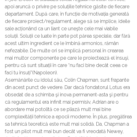
apoi aruncă o privire pe soluțiile tehnice găsite de fiecare
departament. După care, în funcție de motivația generată
de fiecare proiect/regulament, alege să se implice, ideile
sale acționând ca un liant ce uneşte cele mai viabile
soluții. Soluții ce luate în parte pot părea speciale, dar fără
acest ultim ingredient ce le îmbină armonios, rămân
nefezabile. De multe ori se implică personal în crearea
mai multor componente pe care le proiectează el însuşi,
pentru că sunt situații în care “nu faci bine decât ceea ce
faci tu însuți”(Napoleon).
Asemănările cu idolul său, Colin Chapman, sunt frapante
din acest punct de vedere. Dar dacă fondatorul Lotus era
obsedat de a schimba şi inova permanent-asta şi pentru
că regulamentul era infinit mai permisiv, Adrian are o
abordare mai potolită ce se pliază mult mai bine
complexității tehnice a epocii moderne. În plus, pregătirea
sa tehnică teoretică este mult mai solidă. Da, Chapman a
fost un pilot mult mai bun decât va fi vreodată Newey,