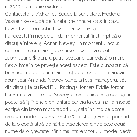
în 2023 nu trebuie excluse.
Contactele lui Adrian cu Scuderia sunt clare, Frederic
Vasseur se ocupă de fazele prelimnare, ca şi în cazul
Lewis Hamilton. John Elkann i-a dat mână liberă
francezului în negocieri, dar momentul final implică o
discuție între el şi Adrian Newey. La momentul actual,
conform celor mai sigure surse, Elkann i-a oferit
100milioane $ pentru patru sezoane, dar există o mare
flexibilitate în ce priveşte acest aspect. Este cunoscut că
britanicul nu pune un mare preț pe chestiunile financiare
acum…dar Amanda Newey pune, la fel şi managerul său
din discuțiile cu Red Bull Racing (Horner), Eddie Jordan.
Ferrari îi poate oferi lui Newey ceea ce nicio altă echipă nu
poate: să îşi încheie en fanfare cariera la cea mai faimoasă
echipă din istoria motorsportului, asta în timp ce poate
crea un model (sau mai multe?) de stradă Ferrari pornind
de la o coală albă de hârtie. Asocierea dintre cele două
nume dă o greutate infinit mai mare viitorului model decât