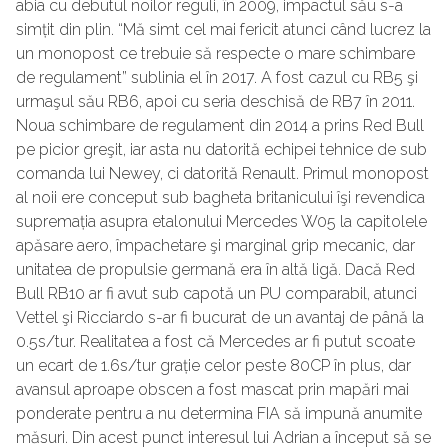
abia cu debutul noilor reguli, în 2009, impactul său s-a
simțit din plin. “Mă simt cel mai fericit atunci când lucrez la
un monopost ce trebuie să respecte o mare schimbare
de regulament” sublinia el în 2017. A fost cazul cu RB5 şi
urmaşul său RB6, apoi cu seria deschisă de RB7 în 2011.
Noua schimbare de regulament din 2014 a prins Red Bull
pe picior greşit, iar asta nu datorită echipei tehnice de sub
comanda lui Newey, ci datorită Renault. Primul monopost
al noii ere conceput sub bagheta britanicului îşi revendica
supremația asupra etalonului Mercedes W05 la capitolele
apăsare aero, împachetare şi marginal grip mecanic, dar
unitatea de propulsie germană era în altă ligă. Dacă Red
Bull RB10 ar fi avut sub capotă un PU comparabil, atunci
Vettel şi Ricciardo s-ar fi bucurat de un avantaj de până la
0.5s/tur. Realitatea a fost că Mercedes ar fi putut scoate
un ecart de 1.6s/tur grație celor peste 80CP în plus, dar
avansul aproape obscen a fost mascat prin mapări mai
ponderate pentru a nu determina FIA să impună anumite
măsuri. Din acest punct interesul lui Adrian a început să se