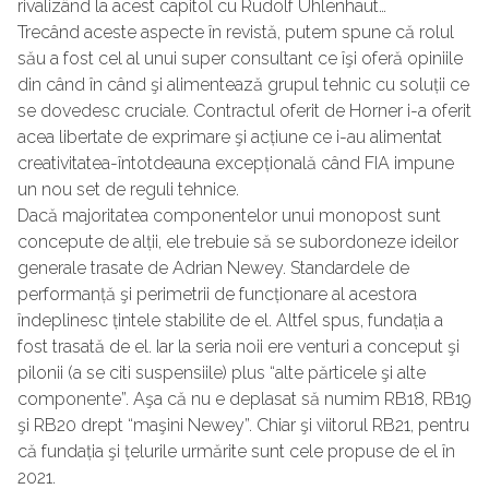
rivalizând la acest capitol cu Rudolf Uhlenhaut…
Trecând aceste aspecte în revistă, putem spune că rolul
său a fost cel al unui super consultant ce îşi oferă opiniile
din când în când şi alimentează grupul tehnic cu soluții ce
se dovedesc cruciale. Contractul oferit de Horner i-a oferit
acea libertate de exprimare şi acțiune ce i-au alimentat
creativitatea-întotdeauna excepțională când FIA impune
un nou set de reguli tehnice.
Dacă majoritatea componentelor unui monopost sunt
concepute de alții, ele trebuie să se subordoneze ideilor
generale trasate de Adrian Newey. Standardele de
performanță şi perimetrii de funcționare al acestora
îndeplinesc țintele stabilite de el. Altfel spus, fundația a
fost trasată de el. Iar la seria noii ere venturi a conceput şi
pilonii (a se citi suspensiile) plus “alte părticele şi alte
componente”. Aşa că nu e deplasat să numim RB18, RB19
şi RB20 drept “maşini Newey”. Chiar şi viitorul RB21, pentru
că fundația şi țelurile urmărite sunt cele propuse de el în
2021.