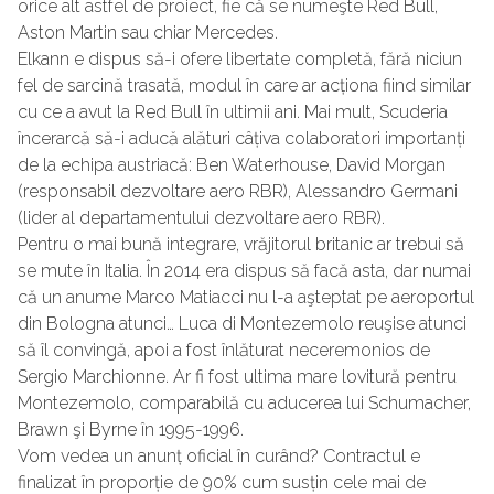
orice alt astfel de proiect, fie că se numeşte Red Bull,
Aston Martin sau chiar Mercedes.
Elkann e dispus să-i ofere libertate completă, fără niciun
fel de sarcină trasată, modul în care ar acționa fiind similar
cu ce a avut la Red Bull în ultimii ani. Mai mult, Scuderia
încerarcă să-i aducă alături câțiva colaboratori importanți
de la echipa austriacă: Ben Waterhouse, David Morgan
(responsabil dezvoltare aero RBR), Alessandro Germani
(lider al departamentului dezvoltare aero RBR).
Pentru o mai bună integrare, vrăjitorul britanic ar trebui să
se mute în Italia. În 2014 era dispus să facă asta, dar numai
că un anume Marco Matiacci nu l-a aşteptat pe aeroportul
din Bologna atunci… Luca di Montezemolo reuşise atunci
să îl convingă, apoi a fost înlăturat neceremonios de
Sergio Marchionne. Ar fi fost ultima mare lovitură pentru
Montezemolo, comparabilă cu aducerea lui Schumacher,
Brawn şi Byrne în 1995-1996.
Vom vedea un anunț oficial în curând? Contractul e
finalizat în proporție de 90% cum susțin cele mai de