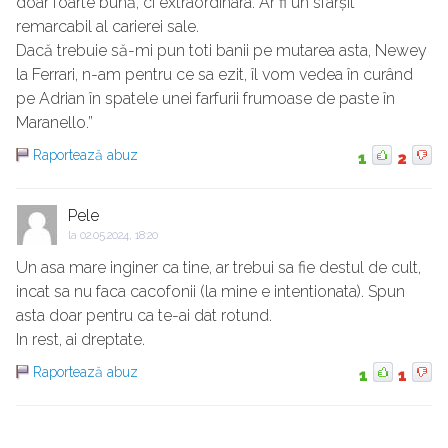
doar foarte bună, ci extraordinara. Ar fi un sfârșit
remarcabil al carierei sale.
Dacă trebuie să-mi pun toti banii pe mutarea asta, Newey
la Ferrari, n-am pentru ce sa ezit, îl vom vedea în curând
pe Adrian în spatele unei farfurii frumoase de paste în
Maranello.”
Raportează abuz
1
2
Pele
la
02.05.2024, 18:20
Un asa mare inginer ca tine, ar trebui sa fie destul de cult,
incat sa nu faca cacofonii (la mine e intentionata). Spun
asta doar pentru ca te-ai dat rotund.
In rest, ai dreptate.
Raportează abuz
1
1