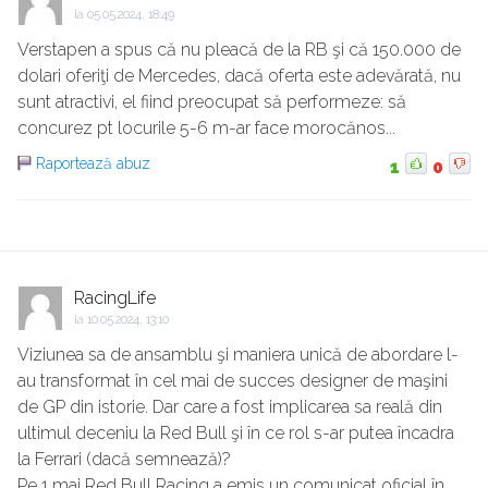
la
05.05.2024, 18:49
Verstapen a spus că nu pleacă de la RB şi că 150.000 de
dolari oferiţi de Mercedes, dacă oferta este adevărată, nu
sunt atractivi, el fiind preocupat să performeze: să
concurez pt locurile 5-6 m-ar face morocănos...
Raportează abuz
1
0
RacingLife
la
10.05.2024, 13:10
Viziunea sa de ansamblu şi maniera unică de abordare l-
au transformat în cel mai de succes designer de maşini
de GP din istorie. Dar care a fost implicarea sa reală din
ultimul deceniu la Red Bull şi în ce rol s-ar putea încadra
la Ferrari (dacă semnează)?
Pe 1 mai Red Bull Racing a emis un comunicat oficial în