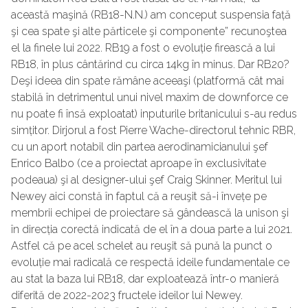
această maşină (RB18-N.N.) am conceput suspensia față
şi cea spate şi alte părticele şi componente” recunoştea
el la finele lui 2022. RB19 a fost o evoluție firească a lui
RB18, în plus cântărind cu circa 14kg în minus. Dar RB20?
Deşi ideea din spate rămâne aceeaşi (platformă cât mai
stabilă în detrimentul unui nivel maxim de downforce ce
nu poate fi însă exploatat) inputurile britanicului s-au redus
simțitor. Dirjorul a fost Pierre Wache-directorul tehnic RBR,
cu un aport notabil din partea aerodinamicianului şef
Enrico Balbo (ce a proiectat aproape în exclusivitate
podeaua) şi al designer-ului şef Craig Skinner. Meritul lui
Newey aici constă în faptul că a reuşit să-i învețe pe
membrii echipei de proiectare să gândească la unison şi
în direcția corectă indicată de el în a doua parte a lui 2021.
Astfel că pe acel schelet au reuşit să pună la punct o
evoluție mai radicală ce respectă ideile fundamentale ce
au stat la baza lui RB18, dar exploatează într-o manieră
diferită de 2022-2023 fructele ideilor lui Newey.