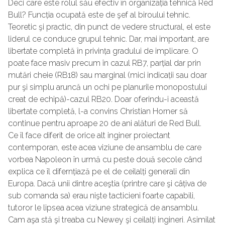
Deci care este rolul său efectiv în organizația tehnică Red
Bull? Funcția ocupată este de şef al biroului tehnic.
Teoretic şi practic, din punct de vedere structural, el este
liderul ce conduce grupul tehnic. Dar, mai important, are
libertate completă în privința gradului de implicare. O
poate face masiv precum în cazul RB7, parțial dar prin
mutări cheie (RB18) sau marginal (mici indicații sau doar
pur şi simplu aruncă un ochi pe planurile monopostului
creat de echipă)-cazul RB20. Doar oferindu-i această
libertate completă, l-a convins Christian Horner să
continue pentru aproape 20 de ani alături de Red Bull.
Ce îl face diferit de orice alt inginer proiectant
contemporan, este acea viziune de ansamblu de care
vorbea Napoleon în urmă cu peste două secole când
explica ce îl difernțiază pe el de ceilalți generali din
Europa. Dacă unii dintre aceştia (printre care şi câțiva de
sub comanda sa) erau nişte tacticieni foarte capabili,
tutoror le lipsea acea viziune strategică de ansamblu.
Cam aşa stă şi treaba cu Newey şi ceilalți ingineri. Asimilat