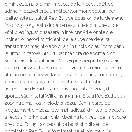
diminueze, nu s-a mai implicat de la început atât de
adânc în dezvoltarea următoarelor monoposturi, dar
ideilea sale au salvat Red Bull de două ori de la deraiere,
în 2017 şi 2019. Asta după ce rezultatele din tunelul de
vânt prea îngust duseseră la interpretări eronate ale
inginerilor aerodinamicieni. Ideile sugerate de el au
transformat maşinile acelor ani în unele ce au învins până
la urmă în câteva GP-uri. Dar maniera de abordare se
schimbase. În continuare “putea presăra pulbere de aur
peste munca celorlalți colegi”, dar nu se mai implica cu
atât aplomb în dezvoltarea de la zero a unui monopost,
conceptul de bază nu era exclusive al lui. Abia
ascensiunea Honda i-a readus motivația în 2021, dar
aportul său în stilul Williams 1991-1996 sau Red Bull 2009-
2014 nu a mai fost niciodată văzut. Schimbarea de
Regulament din 2022, cea mai radicală din istorie poate, l-
a readus în prim plan, chiar dacă nu la nivelul de implicare
pre 2014. Totuşi conceptul de bază al noii serii de
dominatori Red Bull a fost trasat de el. Mai mult, “la