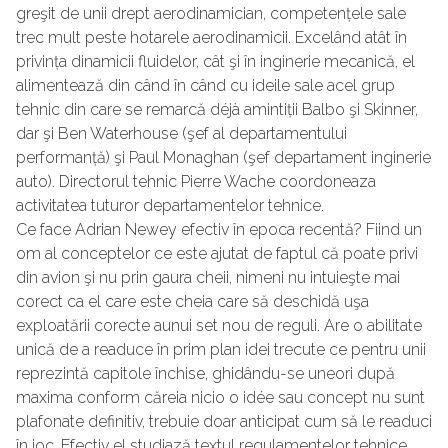
greşit de unii drept aerodinamician, competențele sale
trec mult peste hotarele aerodinamicii. Excelând atât în
privința dinamicii fluidelor, cât şi în inginerie mecanică, el
alimentează din când în când cu ideile sale acel grup
tehnic din care se remarcă déjà amintiții Balbo şi Skinner,
dar şi Ben Waterhouse (şef al departamentului
performanță) şi Paul Monaghan (şef departament inginerie
auto). Directorul tehnic Pierre Wache coordoneaza
activitatea tuturor departamentelor tehnice.
Ce face Adrian Newey efectiv în epoca recentă? Fiind un
om al conceptelor ce este ajutat de faptul că poate privi
din avion şi nu prin gaura cheii, nimeni nu intuieşte mai
corect ca el care este cheia care să deschidă uşa
exploatării corecte aunui set nou de reguli. Are o abilitate
unică de a readuce în prim plan idei trecute ce pentru unii
reprezintă capitole închise, ghidându-se uneori după
maxima conform căreia nicio o idée sau concept nu sunt
plafonate definitiv, trebuie doar anticipat cum să le readuci
în joc. Efectiv el studiază textul regulamentelor tehnice,