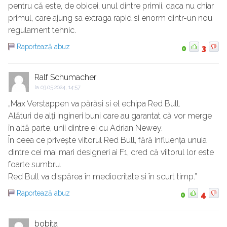
pentru că este, de obicei, unul dintre primii, daca nu chiar
primul, care ajung sa extraga rapid si enorm dintr-un nou
regulament tehnic.
Raportează abuz
0
3
Ralf Schumacher
la
03.05.2024, 14:57
„Max Verstappen va părăsi si el echipa Red Bull.
Alături de alți ingineri buni care au garantat că vor merge
în altă parte, unii dintre ei cu Adrian Newey.
În ceea ce privește viitorul Red Bull, fără influența unuia
dintre cei mai mari designeri ai F1, cred că viitorul lor este
foarte sumbru.
Red Bull va dispărea în mediocritate si în scurt timp.”
Raportează abuz
0
4
bobita