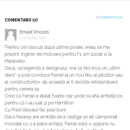
COMENTEAZA
COMENTARII (7)
Ernest Knoors
la
02.05.2024, 12:29
"Pentru cei născuţi după ultima ploaie, vreau sa ma
prezint: inginer de motoare pentru F1, am lucrat si la
Maranello.
Dacă, ca legendă a designului, vrei să faci încă un „ultim
dans” și poți conduce Ferrari la un nou titlu al piloților sau
al constructorilor, da, aceasta ar fi decizia extraordinară
pentru cariera sa.
Cred că Ferrari a etalat foarte clar unde se află ambiția lor,
pentru că l-au luat și pe Hamilton.
Cu Fred Vasseur fac pași buni.
Dacă Newey are ambiția de a câștiga un alt campionat
mondial cu o a patra echipă, Ferrari este o opțiune nu