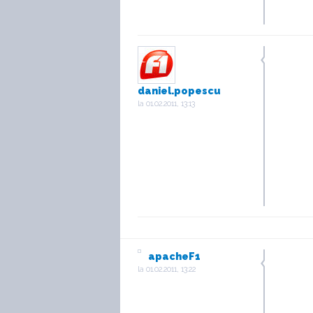
daniel.popescu
la
01.02.2011, 13:13
apacheF1
la
01.02.2011, 13:22