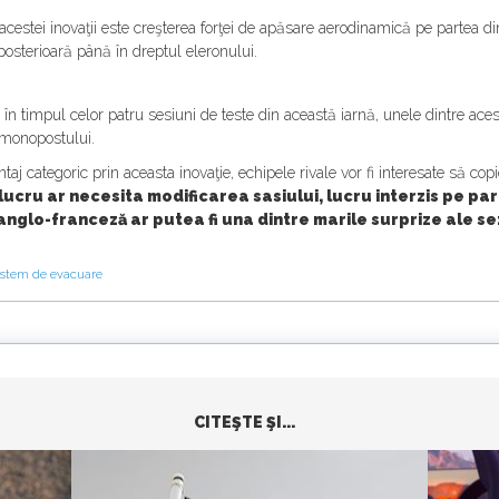
 acestei inovaţii este creşterea forţei de apăsare aerodinamică pe partea d
 posterioară până în dreptul eleronului.
e în timpul celor patru sesiuni de teste din această iarnă, unele dintre ac
a monopostului.
taj categoric prin aceasta inovaţie, echipele rivale vor fi interesate să co
lucru ar necesita modificarea sasiului, lucru interzis pe pa
anglo-franceză ar putea fi una dintre marile surprize ale se
istem de evacuare
CITEŞTE ŞI...