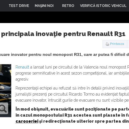
TEST DRIVE
MAŞINI NOI
RETRO
VERIFICĂ ISTORIC VEHICUL
 principala inovaţie pentru Renault R31
Printeaza
are inovator pentru noul monopost R31, care ar putea fi dificil de
Renault
a lansat luni pe circuitul de la Valencia noul monopost 
progrese semnificative în acest sezon competiţional, iar ambiţiil
agresiv.
Reprezentaţii echipei au refuzat să intre în detalii privind inovaţ
jurnaliştii prezenţi pe circuitul Ricardo Tormo au evidenţiat fap
evacuare inovator, întrucât gurile de evacuare nu sunt vizibile 
În mod obişnuit, evacuările sunt poziţionate pe part
în cazul monopostului R31 acestea sunt plasate în f
caroseriei
şi redirecţionate ulterior spre partea di