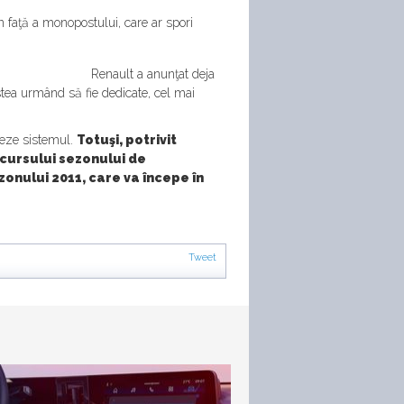
in faţă a monopostului, care ar spori
Renault a anunţat deja
estea urmând să fie dedicate, cel mai
pieze sistemul.
Totuşi, potrivit
rcursului sezonului de
zonului 2011, care va începe în
Tweet