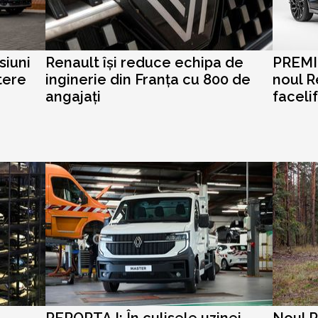
siuni
Renault își reduce echipa de
PREMIE
tere
inginerie din Franța cu 800 de
noul R
angajați
facelif