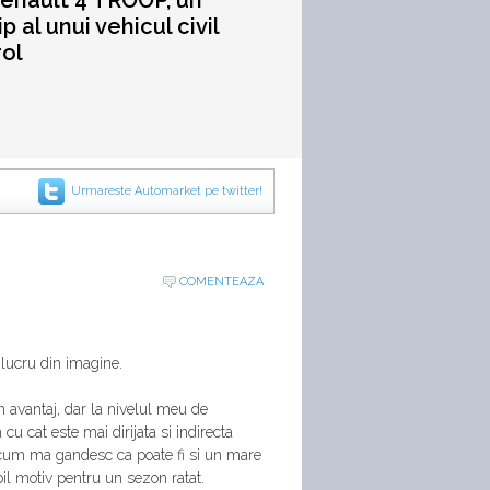
enault 4 TROOP, un
p al unui vehicul civil
rol
Urmareste Automarket pe twitter!
COMENTEAZA
lucru din imagine.
n avantaj, dar la nivelul meu de
cu cat este mai dirijata si indirecta
 acum ma gandesc ca poate fi si un mare
il motiv pentru un sezon ratat.