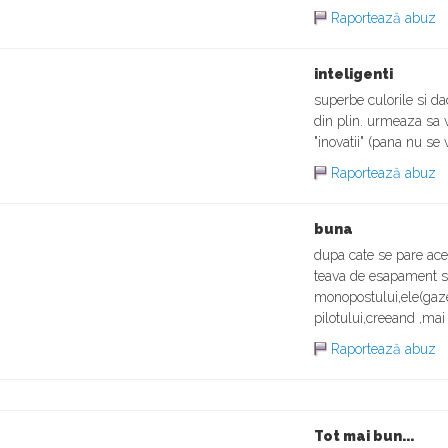
Raportează abuz
inteligenti
superbe culorile si d
din plin. urmeaza sa 
"inovatii" (pana nu se
Raportează abuz
buna
dupa cate se pare acea
teava de esapament sa 
monopostului,ele(gaze
pilotului,creeand ,ma
Raportează abuz
Tot mai bun...