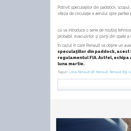
Potrivit speculaţiilor din paddock, scopul
viteza de circulaţie a aerului spre partea
că va introduce o serie de noutăţi tehnic
probabil, evacuărilor şi părţii din spate 
În cazul în care Renault va obţine un avan
speculaţiilor din paddock, acest 
regulamentul FIA. Astfel, echipa 
luna martie.
Taguri:
Lotus Renault GP
,
Renault
,
Renault R31
,
s