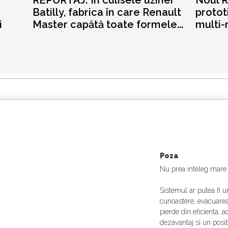
REPORTAJ: În culisele uzinei
Noul R
Batilly, fabrica în care Renault
prototi
i
Master capătă toate formele...
multi-
Poza
Nu prea inteleg mare 
Sistemul ar putea fi u
cunoastere, evacuarea 
pierde din eficienta,
dezavantaj si un posib