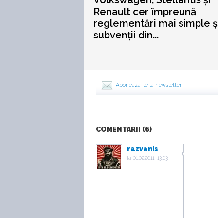
Volkswagen, Stellantis și
Renault cer împreună
reglementări mai simple ș
subvenții din...
Aboneaza-te la newsletter!
COMENTARII (6)
razvanis
la
01.02.2011, 13:03