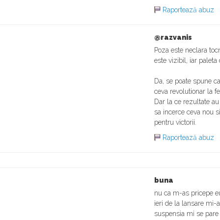
Raportează abuz
@razvanis
Poza este neclara toc
este vizibil, iar palet
Da, se poate spune ca
ceva revolutionar la f
Dar la ce rezultate au 
sa incerce ceva nou s
pentru victorii.
Raportează abuz
buna
nu ca m-as pricepe eu
ieri de la lansare mi-a
suspensia mi se pare 