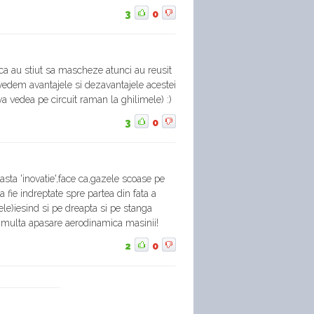
3
0
aca au stiut sa mascheze atunci au reusit
vedem avantajele si dezavantajele acestei
 va vedea pe circuit raman la ghilimele) :)
3
0
sta 'inovatie',face ca,gazele scoase pe
fie indreptate spre partea din fata a
le)iesind si pe dreapta si pe stanga
i multa apasare aerodinamica masinii!
2
0