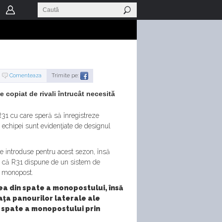
Comenteaza
Trimite pe:
 copiat de rivali întrucât necesită
R31 cu care speră să înregistreze
e echipei sunt evidenţiate de designul
iile introduse pentru acest sezon, însă
tul că R31 dispune de un sistem de
pe monopost.
ea din spate a monopostului, însă
aţa panourilor laterale ale
n spate a monopostului prin