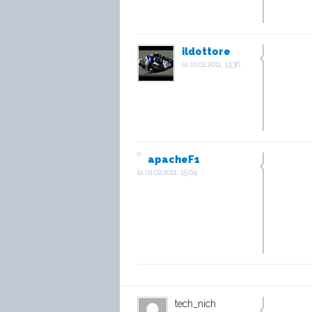
ildottore
la
01.02.2011, 13:36
apacheF1
la
01.02.2011, 15:04
tech_nich