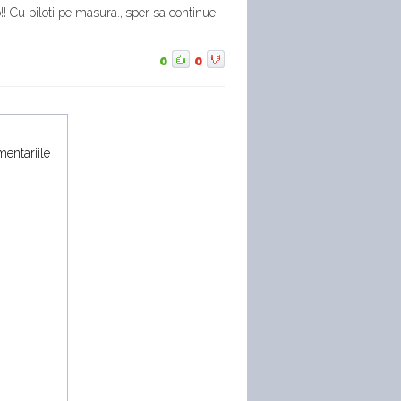
o!! Cu piloti pe masura.,,sper sa continue
0
0
mentariile