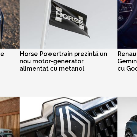
de
Horse Powertrain prezintă un
Renaul
nou motor-generator
Gemini
alimentat cu metanol
cu Goo