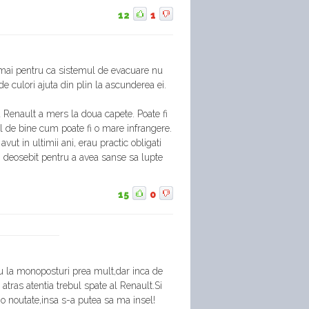
12
1
mai pentru ca sistemul de evacuare nu
a de culori ajuta din plin la ascunderea ei.
 Renault a mers la doua capete. Poate fi
el de bine cum poate fi o mare infrangere.
avut in ultimii ani, erau practic obligati
i deosebit pentru a avea sanse sa lupte
15
0
 la monoposturi prea mult,dar inca de
 atras atentia trebul spate al Renault.Si
o noutate,insa s-a putea sa ma insel!