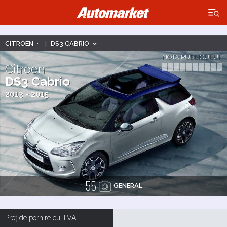
×
CITROEN
|
DS3 CABRIO
NOTA PUBLICULUI
Citroen
DS3 Cabrio
2013 - 2015
55
GENERAL
Preț de pornire cu TVA