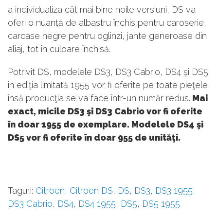
a individualiza cât mai bine noile versiuni, DS va
oferi o nuanţă de albastru închis pentru caroserie,
carcase negre pentru oglinzi, jante generoase din
aliaj, tot în culoare închisă.
Potrivit DS, modelele DS3, DS3 Cabrio, DS4 şi DS5
în ediţia limitată 1955 vor fi oferite pe toate pieţele,
însă producţia se va face într-un număr redus.
Mai
exact, micile DS3 şi DS3 Cabrio vor fi oferite
în doar 1955 de exemplare. Modelele DS4 şi
DS5 vor fi oferite în doar 955 de unităţi.
Taguri:
Citroen
,
Citroen DS
,
DS
,
DS3
,
DS3 1955
,
DS3 Cabrio
,
DS4
,
DS4 1955
,
DS5
,
DS5 1955