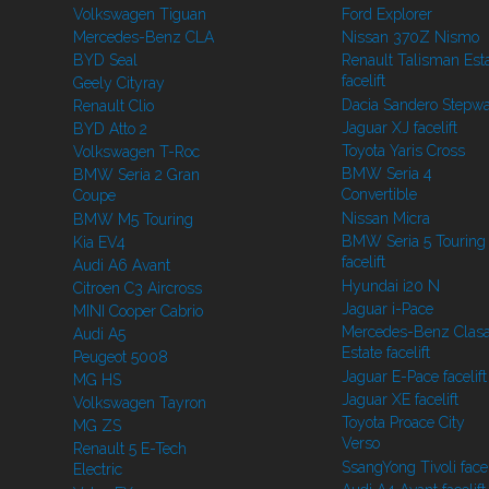
Volkswagen Tiguan
Ford Explorer
Mercedes-Benz CLA
Nissan 370Z Nismo
BYD Seal
Renault Talisman Est
facelift
Geely Cityray
Dacia Sandero Stepw
Renault Clio
Jaguar XJ facelift
BYD Atto 2
Toyota Yaris Cross
Volkswagen T-Roc
BMW Seria 4
BMW Seria 2 Gran
Convertible
Coupe
Nissan Micra
BMW M5 Touring
BMW Seria 5 Touring
Kia EV4
facelift
Audi A6 Avant
Hyundai i20 N
Citroen C3 Aircross
Jaguar i-Pace
MINI Cooper Cabrio
Mercedes-Benz Clasa
Audi A5
Estate facelift
Peugeot 5008
Jaguar E-Pace facelift
MG HS
Jaguar XE facelift
Volkswagen Tayron
Toyota Proace City
MG ZS
Verso
Renault 5 E-Tech
SsangYong Tivoli facel
Electric