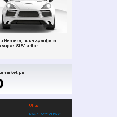
ti Hemera, noua apariţie în
 super-SUV-urilor
omarket pe
Utile
Maşini second hand