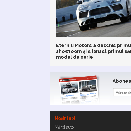
Eterniti Motors a deschis primu
showroom şi a lansat primul să
model de serie
Aboneaz
Maşini noi
Mărci auto