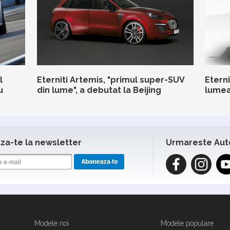
l
Eterniti Artemis, "primul super-SUV
Eterni
u
din lume", a debutat la Beijing
lumea
a-te la newsletter
Urmareste Aut
Modele noi
Modele populare