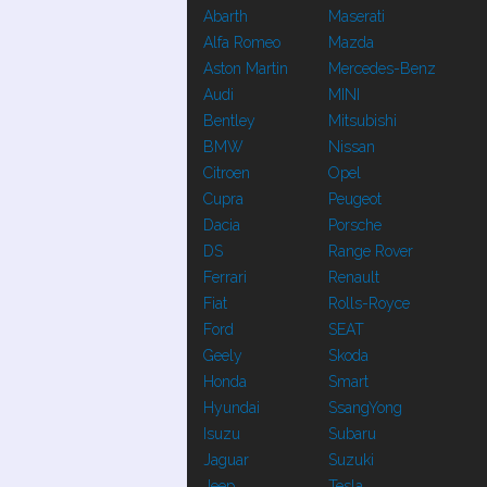
Abarth
Maserati
Alfa Romeo
Mazda
Aston Martin
Mercedes-Benz
Audi
MINI
Bentley
Mitsubishi
BMW
Nissan
Citroen
Opel
Cupra
Peugeot
Dacia
Porsche
DS
Range Rover
Ferrari
Renault
Fiat
Rolls-Royce
Ford
SEAT
Geely
Skoda
Honda
Smart
Hyundai
SsangYong
Isuzu
Subaru
Jaguar
Suzuki
Jeep
Tesla