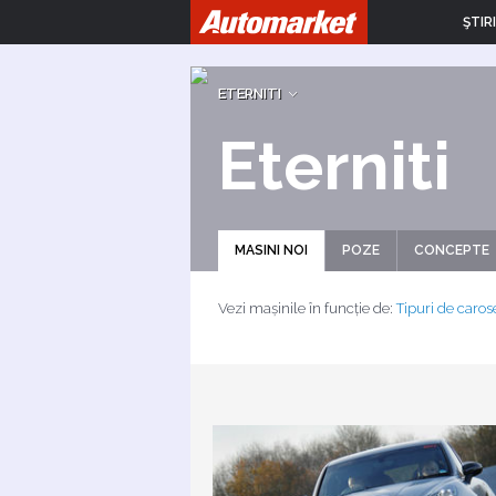
ŞTIRI
ETERNITI
Eterniti
MASINI NOI
POZE
CONCEPTE
Vezi mașinile în funcție de:
Tipuri de caros