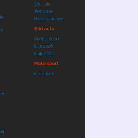
Ştiri auto
Test drive
ate
Poze cu maşini
Ştiri auto
ay
August 2026
Iulie 2026
Iunie 2026
Motorsport
Formula 1
 E
ift