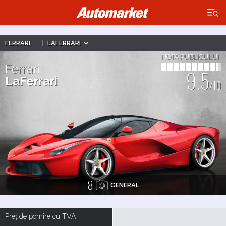
×
FERRARI
|
LAFERRARI
NOTA PUBLICULUI
Ferrari
9.5
LaFerrari
/10
8
GENERAL
Preț de pornire cu TVA