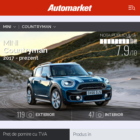
×
MINI
|
COUNTRYMAN
NOTA PUBLICULUI
MINI
7.9
Countryman
/10
2017 - prezent
119
47
EXTERIOR
INTERIOR
Preț de pornire cu TVA
Produs în