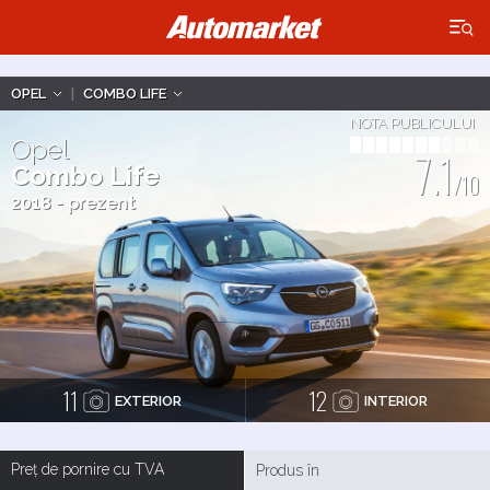
×
OPEL
|
COMBO LIFE
NOTA PUBLICULUI
Opel
7.1
Combo Life
/10
2018 - prezent
11
12
EXTERIOR
INTERIOR
Preț de pornire cu TVA
Produs în