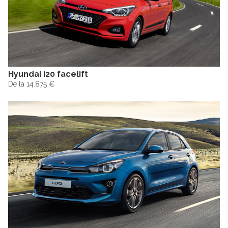
Hyundai i20 facelift
De la 14.875 €