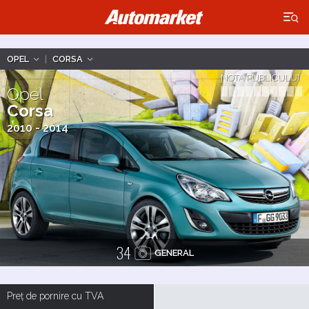
×
OPEL
|
CORSA
NOTA PUBLICULUI
Opel
Corsa
2010 - 2014
34
GENERAL
Preț de pornire cu TVA