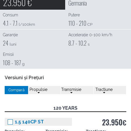
23.950
€
Germania
Consum
Putere
4.1 - 7.1
110 - 210
l/100km
CP
Garanție
Accelerație 0-100 km/h
24
8.7 - 10.2
luni
s
Emisii
108 - 187
g
Versiuni și Prețuri
Propulsie
Transmisie
Tractiune
Compară
120 YEARS
23.950
€
1.5 140CP ST