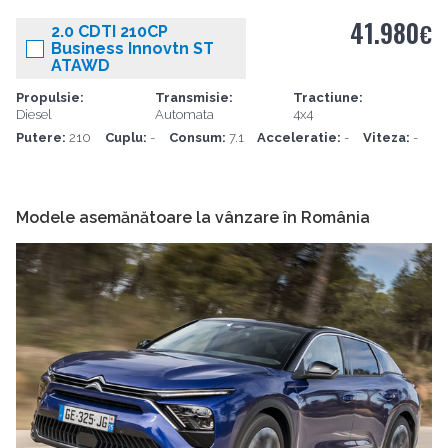
41.980
€
2.0 CDTI 210CP
Business Innovtn ST
ATAWD
Propulsie:
Transmisie:
Tractiune:
Diesel
Automata
4x4
Putere:
210
Cuplu:
-
Consum:
7.1
Acceleratie:
-
Viteza:
-
Modele asemănătoare la vânzare în România