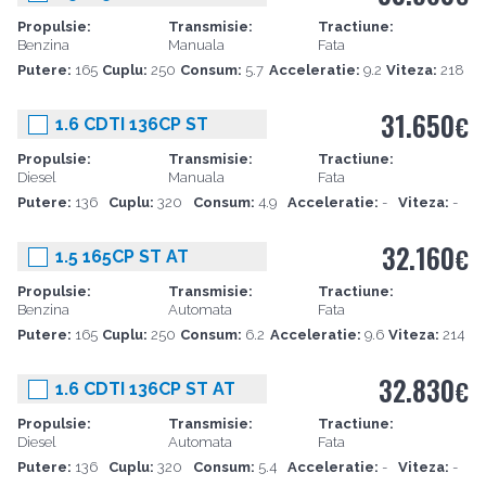
Propulsie:
Transmisie:
Tractiune:
Benzina
Manuala
Fata
Putere:
165
Cuplu:
250
Consum:
5.7
Acceleratie:
9.2
Viteza:
218
31.650
€
1.6 CDTI 136CP ST
Propulsie:
Transmisie:
Tractiune:
Diesel
Manuala
Fata
Putere:
136
Cuplu:
320
Consum:
4.9
Acceleratie:
-
Viteza:
-
32.160
€
1.5 165CP ST AT
Propulsie:
Transmisie:
Tractiune:
Benzina
Automata
Fata
Putere:
165
Cuplu:
250
Consum:
6.2
Acceleratie:
9.6
Viteza:
214
32.830
€
1.6 CDTI 136CP ST AT
Propulsie:
Transmisie:
Tractiune:
Diesel
Automata
Fata
Putere:
136
Cuplu:
320
Consum:
5.4
Acceleratie:
-
Viteza:
-