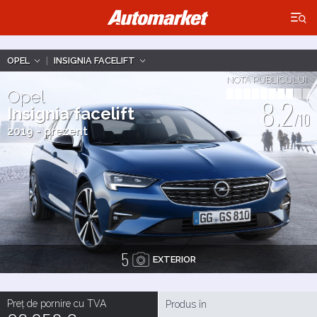
×
OPEL
|
INSIGNIA FACELIFT
NOTA PUBLICULUI
Opel
8.2
Insignia facelift
/10
2019 - prezent
5
EXTERIOR
Preț de pornire cu TVA
Produs în