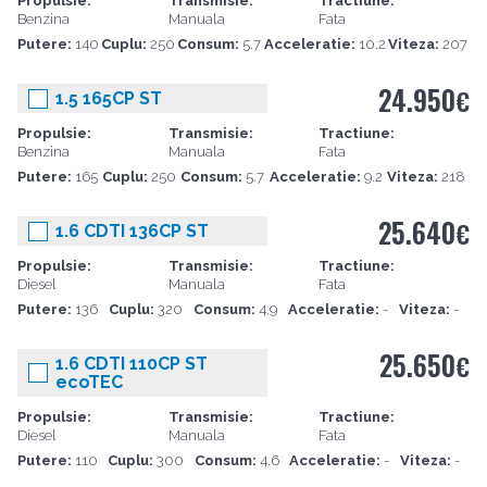
Propulsie:
Transmisie:
Tractiune:
Benzina
Manuala
Fata
Putere:
140
Cuplu:
250
Consum:
5.7
Acceleratie:
10.2
Viteza:
207
24.950
€
1.5 165CP ST
Propulsie:
Transmisie:
Tractiune:
Benzina
Manuala
Fata
Putere:
165
Cuplu:
250
Consum:
5.7
Acceleratie:
9.2
Viteza:
218
25.640
€
1.6 CDTI 136CP ST
Propulsie:
Transmisie:
Tractiune:
Diesel
Manuala
Fata
Putere:
136
Cuplu:
320
Consum:
4.9
Acceleratie:
-
Viteza:
-
25.650
€
1.6 CDTI 110CP ST
ecoTEC
Propulsie:
Transmisie:
Tractiune:
Diesel
Manuala
Fata
Putere:
110
Cuplu:
300
Consum:
4.6
Acceleratie:
-
Viteza:
-