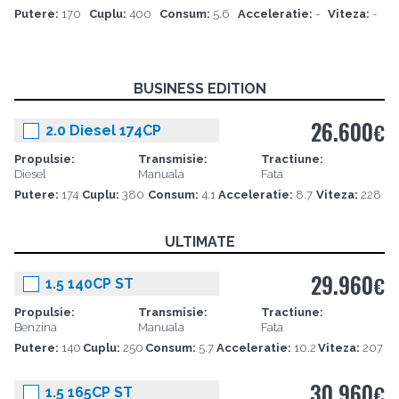
Putere:
170
Cuplu:
400
Consum:
5.6
Acceleratie:
-
Viteza:
-
BUSINESS EDITION
26.600
€
2.0 Diesel 174CP
Propulsie:
Transmisie:
Tractiune:
Diesel
Manuala
Fata
Putere:
174
Cuplu:
380
Consum:
4.1
Acceleratie:
8.7
Viteza:
228
ULTIMATE
29.960
€
1.5 140CP ST
Propulsie:
Transmisie:
Tractiune:
Benzina
Manuala
Fata
Putere:
140
Cuplu:
250
Consum:
5.7
Acceleratie:
10.2
Viteza:
207
30.960
€
1.5 165CP ST