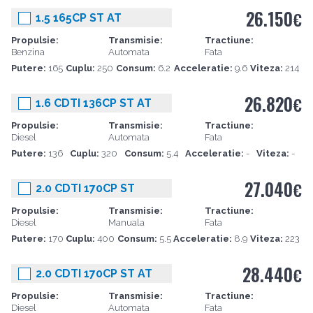
26.150
€
1.5 165CP ST AT
Propulsie:
Transmisie:
Tractiune:
Benzina
Automata
Fata
Putere:
165
Cuplu:
250
Consum:
6.2
Acceleratie:
9.6
Viteza:
214
26.820
€
1.6 CDTI 136CP ST AT
Propulsie:
Transmisie:
Tractiune:
Diesel
Automata
Fata
Putere:
136
Cuplu:
320
Consum:
5.4
Acceleratie:
-
Viteza:
-
27.040
€
2.0 CDTI 170CP ST
Propulsie:
Transmisie:
Tractiune:
Diesel
Manuala
Fata
Putere:
170
Cuplu:
400
Consum:
5.5
Acceleratie:
8.9
Viteza:
223
28.440
€
2.0 CDTI 170CP ST AT
Propulsie:
Transmisie:
Tractiune:
Diesel
Automata
Fata