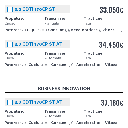
33.050
€
2.0 CDTI 170CP ST
Propulsie:
Transmisie:
Tractiune:
Diesel
Manuala
Fata
Putere:
170
Cuplu:
400
Consum:
5.5
Acceleratie:
8.9
Viteza:
223
34.450
€
2.0 CDTI 170CP ST AT
Propulsie:
Transmisie:
Tractiune:
Diesel
Automata
Fata
Putere:
170
Cuplu:
400
Consum:
5.6
Acceleratie:
-
Viteza:
-
BUSINESS INNOVATION
37.180
€
2.0 CDTI 170CP ST AT
Propulsie:
Transmisie:
Tractiune:
Diesel
Automata
Fata
Putere:
170
Cuplu:
400
Consum:
5.6
Acceleratie:
-
Viteza:
-