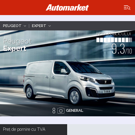
×
PEUGEOT
|
EXPERT
NOTA PUBLICULUI
Peugeot
9.3
Expert
/10
8
GENERAL
Preț de pornire cu TVA