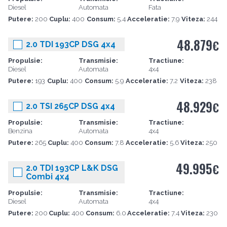
Diesel
Automata
Fata
Putere:
200
Cuplu:
400
Consum:
5.4
Acceleratie:
7.9
Viteza:
244
48.879
€
2.0 TDI 193CP DSG 4x4
Propulsie:
Transmisie:
Tractiune:
Diesel
Automata
4x4
Putere:
193
Cuplu:
400
Consum:
5.9
Acceleratie:
7.2
Viteza:
238
48.929
€
2.0 TSI 265CP DSG 4x4
Propulsie:
Transmisie:
Tractiune:
Benzina
Automata
4x4
Putere:
265
Cuplu:
400
Consum:
7.8
Acceleratie:
5.6
Viteza:
250
49.995
€
2.0 TDI 193CP L&K DSG
Combi 4x4
Propulsie:
Transmisie:
Tractiune:
Diesel
Automata
4x4
Putere:
200
Cuplu:
400
Consum:
6.0
Acceleratie:
7.4
Viteza:
230