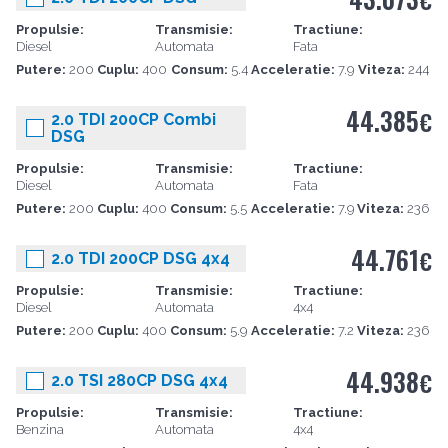
€
Propulsie:
Transmisie:
Tractiune:
Diesel
Automata
Fata
Putere:
200
Cuplu:
400
Consum:
5.4
Acceleratie:
7.9
Viteza:
244
44.385
€
2.0 TDI 200CP Combi
DSG
Propulsie:
Transmisie:
Tractiune:
Diesel
Automata
Fata
Putere:
200
Cuplu:
400
Consum:
5.5
Acceleratie:
7.9
Viteza:
236
44.761
€
2.0 TDI 200CP DSG 4x4
Propulsie:
Transmisie:
Tractiune:
Diesel
Automata
4x4
Putere:
200
Cuplu:
400
Consum:
5.9
Acceleratie:
7.2
Viteza:
236
44.938
€
2.0 TSI 280CP DSG 4x4
Propulsie:
Transmisie:
Tractiune:
Benzina
Automata
4x4