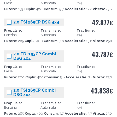
Diesel
Automata
4x4
Putere:
193
Cuplu:
400
Consum:
5.7
Acceleratie:
7.2
Viteza:
238
42.877
€
2.0 TSI 265CP DSG 4x4
Propulsie:
Transmisie:
Tractiune:
Benzina
Automata
4x4
Putere:
265
Cuplu:
400
Consum:
7.6
Acceleratie:
5.6
Viteza:
250
43.787
€
2.0 TDI 193CP Combi
DSG 4x4
Propulsie:
Transmisie:
Tractiune:
Diesel
Automata
4x4
Putere:
200
Cuplu:
400
Consum:
5.8
Acceleratie:
7.4
Viteza:
230
43.838
€
2.0 TSI 265CP Combi
DSG 4x4
Propulsie:
Transmisie:
Tractiune:
Benzina
Automata
4x4
Putere:
265
Cuplu:
400
Consum:
7.7
Acceleratie:
5.7
Viteza:
250