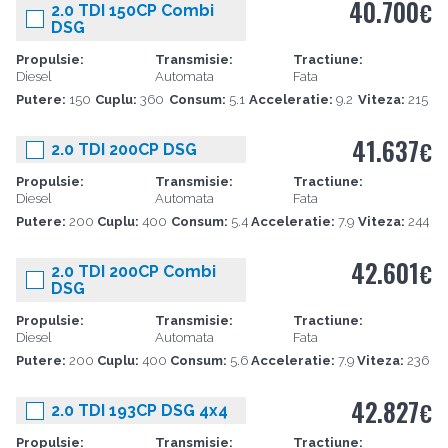
40.700
€
2.0 TDI 150CP Combi
DSG
Propulsie:
Transmisie:
Tractiune:
Diesel
Automata
Fata
Putere:
150
Cuplu:
360
Consum:
5.1
Acceleratie:
9.2
Viteza:
215
41.637
€
2.0 TDI 200CP DSG
Propulsie:
Transmisie:
Tractiune:
Diesel
Automata
Fata
Putere:
200
Cuplu:
400
Consum:
5.4
Acceleratie:
7.9
Viteza:
244
42.601
€
2.0 TDI 200CP Combi
DSG
Propulsie:
Transmisie:
Tractiune:
Diesel
Automata
Fata
Putere:
200
Cuplu:
400
Consum:
5.6
Acceleratie:
7.9
Viteza:
236
42.827
€
2.0 TDI 193CP DSG 4x4
Propulsie:
Transmisie:
Tractiune: