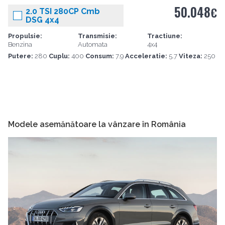
50.048
€
2.0 TSI 280CP Cmb
DSG 4x4
Propulsie:
Transmisie:
Tractiune:
Benzina
Automata
4x4
Putere:
280
Cuplu:
400
Consum:
7.9
Acceleratie:
5.7
Viteza:
250
Modele asemănătoare la vânzare în România