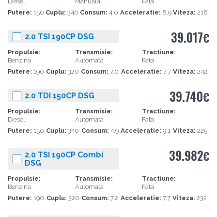
Diesel
Manuala
Fata
Putere:
150
Cuplu:
340
Consum:
4.0
Acceleratie:
8.9
Viteza:
218
39.017
€
2.0 TSI 190CP DSG
Propulsie:
Transmisie:
Tractiune:
Benzina
Automata
Fata
Putere:
190
Cuplu:
320
Consum:
7.0
Acceleratie:
7.7
Viteza:
242
39.740
€
2.0 TDI 150CP DSG
Propulsie:
Transmisie:
Tractiune:
Diesel
Automata
Fata
Putere:
150
Cuplu:
340
Consum:
4.9
Acceleratie:
9.1
Viteza:
225
39.982
€
2.0 TSI 190CP Combi
DSG
Propulsie:
Transmisie:
Tractiune:
Benzina
Automata
Fata
Putere:
190
Cuplu:
320
Consum:
7.2
Acceleratie:
7.7
Viteza:
232