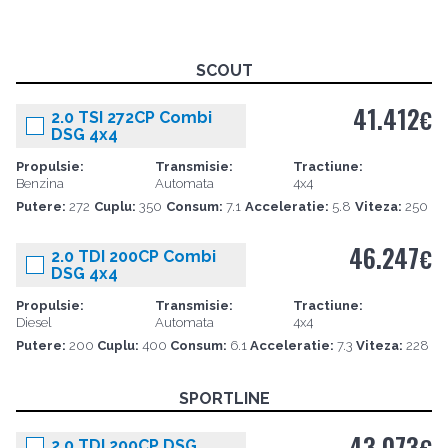
SCOUT
41.412
€
2.0 TSI 272CP Combi
DSG 4x4
Propulsie:
Transmisie:
Tractiune:
Benzina
Automata
4x4
Putere:
272
Cuplu:
350
Consum:
7.1
Acceleratie:
5.8
Viteza:
250
46.247
€
2.0 TDI 200CP Combi
DSG 4x4
Propulsie:
Transmisie:
Tractiune:
Diesel
Automata
4x4
Putere:
200
Cuplu:
400
Consum:
6.1
Acceleratie:
7.3
Viteza:
228
SPORTLINE
43.073
2.0 TDI 200CP DSG