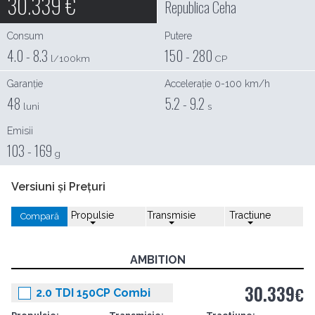
30.339
€
Republica Ceha
Consum
Putere
4.0 - 8.3
150 - 280
l/100km
CP
Garanție
Accelerație 0-100 km/h
48
5.2 - 9.2
luni
s
Emisii
103 - 169
g
Versiuni și Prețuri
Propulsie
Transmisie
Tractiune
Compară
AMBITION
30.339
€
2.0 TDI 150CP Combi