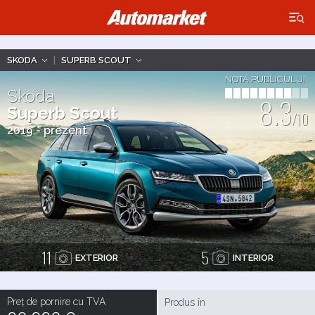
×
SKODA
|
SUPERB SCOUT
NOTA PUBLICULUI
Skoda
8.3
Superb Scout
/10
2019 - prezent
11
5
EXTERIOR
INTERIOR
Preț de pornire cu TVA
Produs în