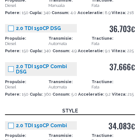
Propulsie:
Transmisie:
Tractiune:
Diesel
Manuala
Fata
Putere:
150
Cuplu:
340
Consum:
4.0
Acceleratie:
8.9
Viteza:
218
36.703
€
2.0 TDI 150CP DSG
Propulsie:
Transmisie:
Tractiune:
Diesel
Automata
Fata
Putere:
150
Cuplu:
340
Consum:
4.9
Acceleratie:
9.1
Viteza:
225
37.666
€
2.0 TDI 150CP Combi
DSG
Propulsie:
Transmisie:
Tractiune:
Diesel
Automata
Fata
Putere:
150
Cuplu:
360
Consum:
5.0
Acceleratie:
9.2
Viteza:
215
STYLE
34.083
€
2.0 TDI 150CP Combi
Propulsie:
Transmisie:
Tractiune: