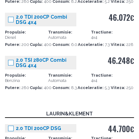
Putere:
280
Cuplu:
400
Consum:
8.2
Acceleratie:
5.2
Viteza:
250
46.072
€
2.0 TDI 200CP Combi
DSG 4x4
Propulsie:
Transmisie:
Tractiune:
Diesel
Automata
4x4
Putere:
200
Cuplu:
400
Consum:
6.0
Acceleratie:
7.3
Viteza:
228
46.248
€
2.0 TSI 280CP Combi
DSG 4x4
Propulsie:
Transmisie:
Tractiune:
Benzina
Automata
4x4
Putere:
280
Cuplu:
400
Consum:
8.3
Acceleratie:
5.3
Viteza:
250
LAURIN&KLEMENT
44.700
€
2.0 TDI 200CP DSG
Propulsie:
Transmisie:
Tractiune: