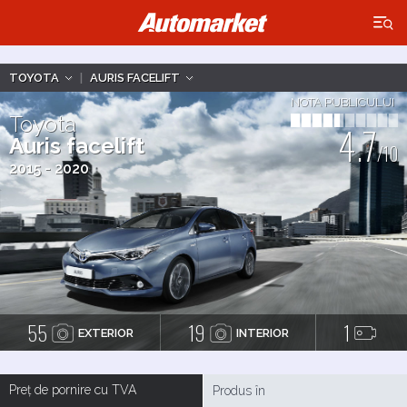
×
TOYOTA
|
AURIS FACELIFT
NOTA PUBLICULUI
Toyota
4.7
Auris facelift
/10
2015 - 2020
55
19
1
EXTERIOR
INTERIOR
Preț de pornire cu TVA
Produs în