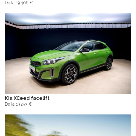
De la 19.406 €
Kia XCeed facelift
De la 19.253 €