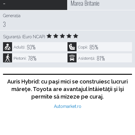
-
Marea Britanie
Generația
3
Siguranță (Euro NCAP)
93
%
85
%
Adulți:
Copii:
78
%
81
%
Pietoni:
Asistență:
Auris Hybrid: cu paşi mici se construiesc lucruri
măreţe. Toyota are avantajul întâietăţii şi îşi
permite să mizeze pe curaj.
Automarket.ro