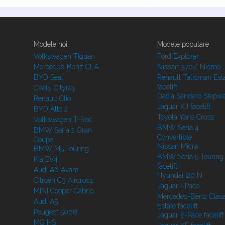
Modele noi
Modele populare
Volkswagen Tiguan
Ford Explorer
Mercedes-Benz CLA
Nissan 370Z Nismo
BYD Seal
Renault Talisman Est
facelift
Geely Cityray
Dacia Sandero Stepw
Renault Clio
Jaguar XJ facelift
BYD Atto 2
Toyota Yaris Cross
Volkswagen T-Roc
BMW Seria 4
BMW Seria 2 Gran
Convertible
Coupe
Nissan Micra
BMW M5 Touring
BMW Seria 5 Touring
Kia EV4
facelift
Audi A6 Avant
Hyundai i20 N
Citroen C3 Aircross
Jaguar i-Pace
MINI Cooper Cabrio
Mercedes-Benz Clasa
Audi A5
Estate facelift
Peugeot 5008
Jaguar E-Pace facelift
MG HS