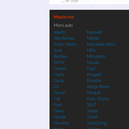
Maşini noi
Mărci auto
Abarth
Maserati
Alfa Romeo
Mazda
Aston Martin
Mercedes-Benz
Audi
MINI
Bentley
Mitsubishi
BMW
Nissan
Citroen
Opel
Cupra
Peugeot
Dacia
Porsche
DS
Range Rover
Ferrari
Renault
Fiat
Rolls-Royce
Ford
SEAT
Geely
Skoda
Honda
Smart
Hyundai
SsangYong