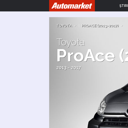
ŞTIRI
TOYOTA
|
PROACE (2013-2017)
Toyota
ProAce (
2013 - 2017