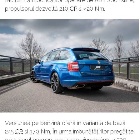
Mulțumită modificărilor operate de ABT Sportsline,
propulsorul dezvoltă 210
CP
și 420 Nm.
Versiunea pe benzină oferă în varianta de bază
245
CP
și 370 Nm. În urma îmbunătățirilor pregătite
de tunerul german, resursele ajung până la 290