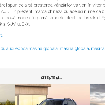
mărcii spun deja că creșterea vânzărilor va veni în viitor 
i AUDI. În prezent, marca chineză cu același nume ca b
re două modele în gamă, ambele electrice: break-ul E
k și SUV-ul E7X.
r1
di
,
audi epoca masina globala
,
masina globala
,
masina
CITEŞTE ŞI...