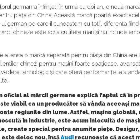
orul german a înființat, în urmă cu doi an, o nouă marc
entru piața din China. Această marcă poartă exact ace
ul german pe care îl cunoaștem cu toții, diferența fiind
rcii chineze este scris cu litere mari și nu include em
e a lansa o marcă separată pentru piața din China are 
clienților chinezi pentru mașini foarte spațioase, avansa
 vedere tehnologic și care oferă performanțe la stand
lte.
 oficial al mărcii germane explică faptul că în p
ste viabil ca un producător să vândă aceeași ma
oate regiunile din lume. Astfel, mașina globală,
oscută în industrie, este acum înlocuită de mași
e, create special pentru anumite piețe. Desigur,
 este deloc nou, însă
Audi
recunoaște că acest 