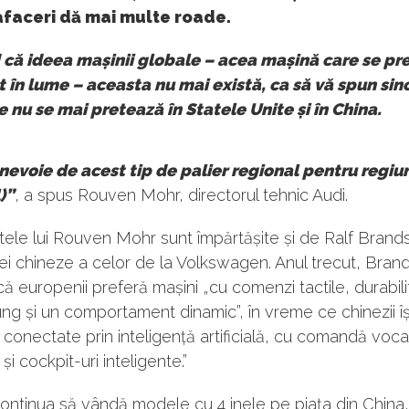
afaceri dă mai multe roade.
 că ideea mașinii globale – acea mașină care se pr
t în lume – aceasta nu mai există, ca să vă spun sinc
 nu se mai pretează în Statele Unite și în China.
nevoie de acest tip de palier regional pentru regiun
)”
, a spus Rouven Mohr, directorul tehnic Audi.
le lui Rouven Mohr sunt împărtășite și de Ralf Brands
ialei chineze a celor de la Volkswagen. Anul trecut, Bran
că europenii preferă mașini „cu comenzi tactile, durabil
ng și un comportament dinamic”, în vreme ce chinezii î
 conectate prin inteligență artificială, cu comandă voca
i cockpit-uri inteligente.”
ontinua să vândă modele cu 4 inele pe piața din China,