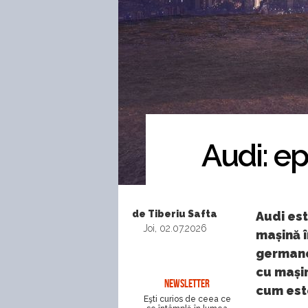
Audi: ep
de Tiberiu Safta
Audi est
Joi, 02.07.2026
mașină î
germane
cu mașin
NEWSLETTER
cum est
Eşti curios de ceea ce