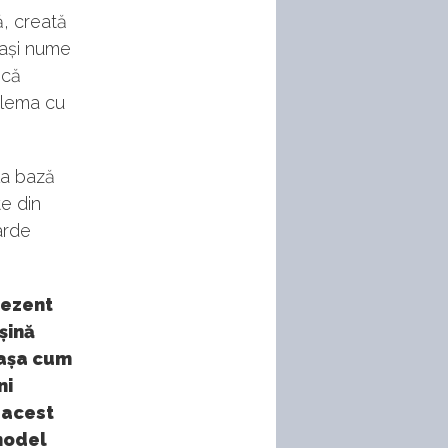
ă, creată
lași nume
 că
blema cu
la bază
te din
arde
rezent
șină
 așa cum
ni
 acest
model