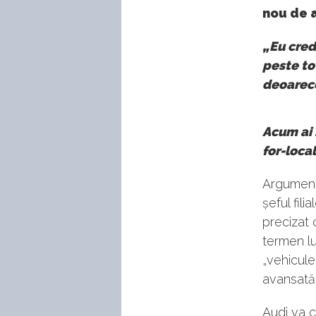
nou de 
„Eu cred
peste to
deoarece
Acum ai 
for-local
Argumente
șeful fil
precizat 
termen lu
„vehicule
avansată ș
Audi va c