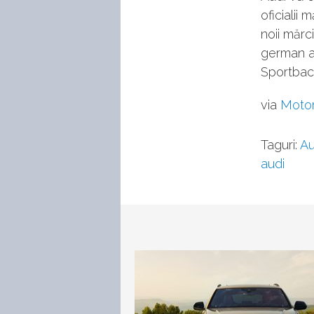
oficialii 
noii mărc
german a
Sportbac
via
Moto
Taguri:
Au
audi