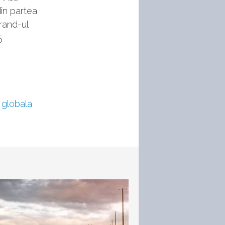
din partea
rand-ul
5
 globala