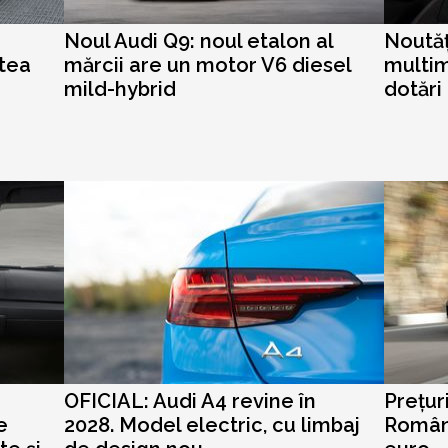
Noul Audi Q9: noul etalon al
Noutăț
utea
mărcii are un motor V6 diesel
multim
mild-hybrid
dotări
OFICIAL: Audi A4 revine în
Prețur
e
2028. Model electric, cu limbaj
Români