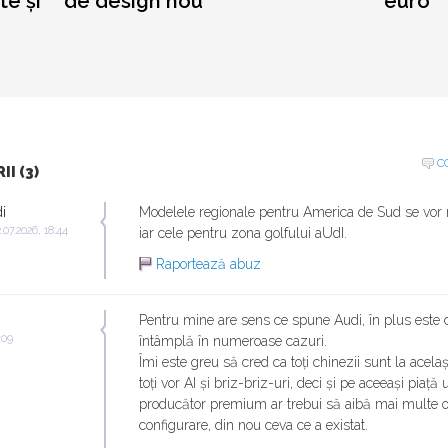
te și
de design nou
euro
C
I (3)
i
Modelele regionale pentru America de Sud se vor
.07.2026, 18:44
iar cele pentru zona golfului aUdI.
Raportează abuz
Pentru mine are sens ce spune Audi, în plus este 
:09
întâmplă în numeroase cazuri.
Îmi este greu să cred ca toți chinezii sunt la același
toți vor AI și briz-briz-uri, deci și pe aceeași piață 
producător premium ar trebui să aibă mai multe o
configurare, din nou ceva ce a existat.