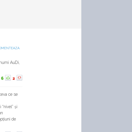
OMENTEAZA
 numi AuDi,
6
2
ceva ce se
 “nivel” și
un
pțiuni de