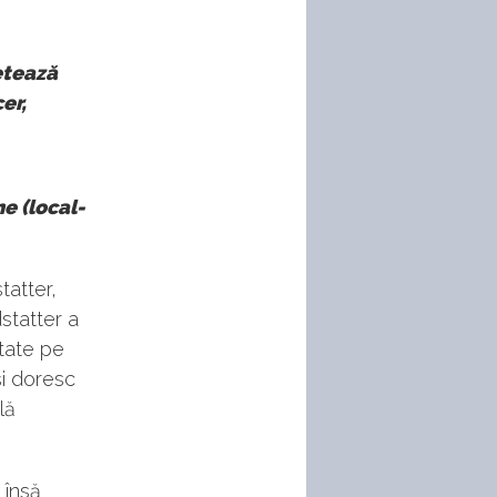
etează
er,
e (local-
tatter,
dstatter a
itate pe
și doresc
lă
 însă