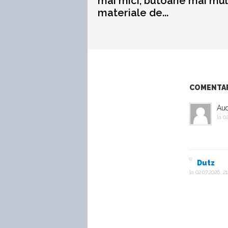
mai mici, butoane mai mul
materiale de...
COMENTARI
Aud
la
02
Dutz
la
02.07.2026, 21