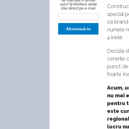
se întâmplă în lumea
auto? Îţi trimitem ştirile
Construct
zilei direct pe e-mail.
special p
ca brand-
numele mă
4 inele.
Decizia d
cererile 
punct de
foarte îna
Acum, un
nu mai e
pentru t
este cun
regional
lucru nu