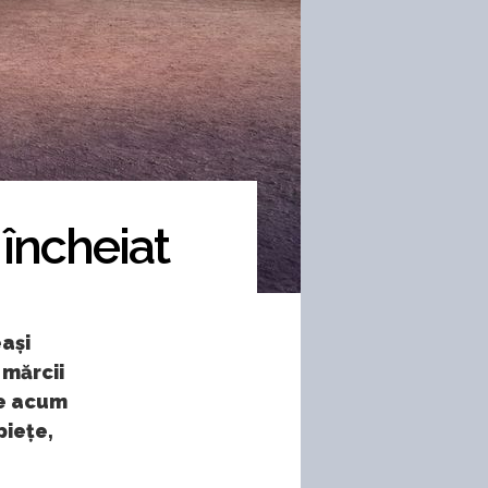
 încheiat
eași
 mărcii
te acum
piețe,