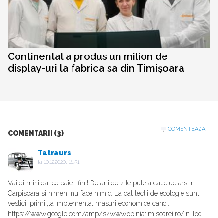
Continental a produs un milion de
display-uri la fabrica sa din Timișoara
COMENTEAZA
COMENTARII (3)
Tatraurs
la
10.12.2020, 16:51
Vai di mini,da' ce baieti fini! De ani de zile pute a cauciuc ars in
Carpisoara si nimeni nu face nimic. La dat lectii de ecologie sunt
vesticii primii,la implementat masuri economice canci.
https://www.google.com/amp/s/www.opiniatimisoarei.ro/in-loc-