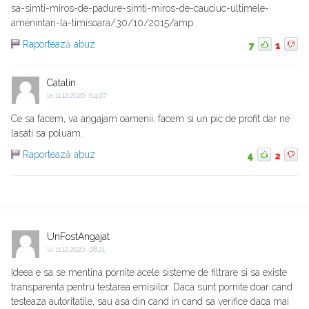
sa-simti-miros-de-padure-simti-miros-de-cauciuc-ultimele-
amenintari-la-timisoara/30/10/2015/amp
Raportează abuz
7
1
Catalin
la
11.12.2020, 04:07
Ce sa facem, va angajam oamenii, facem si un pic de profit dar ne
lasati sa poluam.
Raportează abuz
4
2
UnFostAngajat
la
11.12.2020, 08:21
Ideea e sa se mentina pornite acele sisteme de filtrare si sa existe
transparenta pentru testarea emisiilor. Daca sunt pornite doar cand
testeaza autoritatile, sau asa din cand in cand sa verifice daca mai