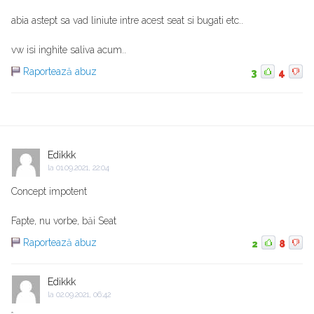
abia astept sa vad liniute intre acest seat si bugati etc..
vw isi inghite saliva acum..
Raportează abuz
3
4
Edikkk
la
01.09.2021, 22:04
Concept impotent
Fapte, nu vorbe, băi Seat
Raportează abuz
2
8
Edikkk
la
02.09.2021, 06:42