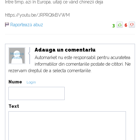
Între timp, azi în Europa, uitaţi ce vând chinezii deja
https://youtu.be/JRPRQtkBVWM
Raportează abuz
3
6
Adauga un comentariu
Modifica
Automarket nu este responsabil pentru acuratetea
avatar
informatiilor din comentariile postate de cititori. Ne
rezervam dreptul de a selecta comentariile.
Nume
Login
Text