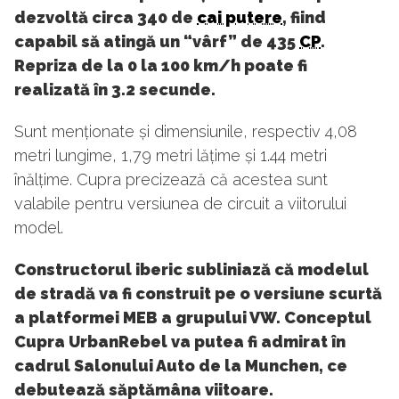
dezvoltă circa 340 de
cai putere
, fiind
capabil să atingă un “vârf” de 435
CP
.
Repriza de la 0 la 100 km/h poate fi
realizată în 3.2 secunde.
Sunt menționate și dimensiunile, respectiv 4,08
metri lungime, 1,79 metri lățime și 1.44 metri
înălțime. Cupra precizează că acestea sunt
valabile pentru versiunea de circuit a viitorului
model.
Constructorul iberic subliniază că modelul
de stradă va fi construit pe o versiune scurtă
a platformei MEB a grupului VW. Conceptul
Cupra UrbanRebel va putea fi admirat în
cadrul Salonului Auto de la Munchen, ce
debutează săptămâna viitoare.