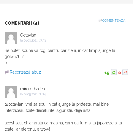
COMENTEAZA
COMENTARII (4)
Octavian
la
01.09.2021, 17:33
ne puteti spune va rog, pentru parizieni, in cat timp ajunge la
30km/h ?
:)
Raportează abuz
15
0
mircea badea
la
01.09.2021, 18:14
@octavian, vrei sa spui in cat ajunge la proteste. mai bine
interziceau toate dieselurile. sigur stiu deja asta.
acest seat chiar arata ca masina, cam da fum si la japoneze si la
toate. iar eleronul e wow!