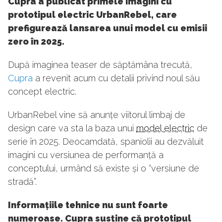
Cupra a publicat primele imagini cu
prototipul electric UrbanRebel, care
prefigurează lansarea unui model cu emisii
zero în 2025.
După imaginea teaser de săptămâna trecută,
Cupra
a revenit acum cu detalii privind noul său
concept electric.
UrbanRebel vine să anunțe viitorul limbaj de
design care va sta la baza unui
model electric
de
serie în 2025. Deocamdată, spaniolii au dezvăluit
imagini cu versiunea de performanță a
conceptului, urmând să existe și o “versiune de
stradă”.
Informațiile tehnice nu sunt foarte
numeroase. Cupra susține că prototipul