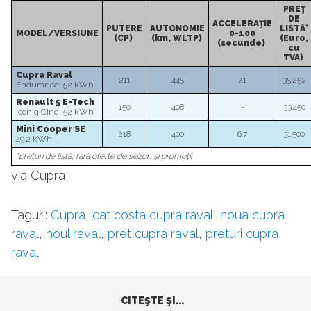
PREŢ
DE
ACCELERAŢIE
PUTERE
AUTONOMIE
LISTĂ*
MODEL/VERSIUNE
0-100
(CP)
(km, WLTP)
(Euro,
(secunde)
cu
TVA)
Cupra Raval
211
445
7.1
35.252
Endurance, 52 kWh
Renault 5 E-Tech
150
408
-
33.450
Iconiq Cinq, 52 kWh
Mini Cooper SE
218
400
6.7
31.500
49.2 kWh
*preţuri de listă, fără oferte de sezon şi promoţii
via Cupra
Taguri:
Cupra
,
cat costa cupra raval
,
noua cupra
raval
,
noul raval
,
pret cupra raval
,
preturi cupra
raval
CITEŞTE ŞI...