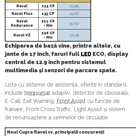
Raval
115 CP
25.985
Raval Plus
135 CP
29.167
Raval
211 CP
35.252
Endurance
- Nm
226 CP
Raval VZ
37.038
- Nm
Echiparea de bază vine, printre altele, cu
jante de 17 inch, faruri full
LED
ECO, display
central de 12.9 inch pentru sistemul
multimedia și senzori de parcare spate.
Lista cu sisteme de asistență, oferite în standard,
include
tempomat
adaptiv, detector de oboseală,
E-Call, Exit Warning,
Front Assist
cu funcție de
frânare, Front Cross Traffic, Light Assist și sistem
de recunoaștere a semnelor de circulație.
Noul Cupra Raval vs. principalii concurenți