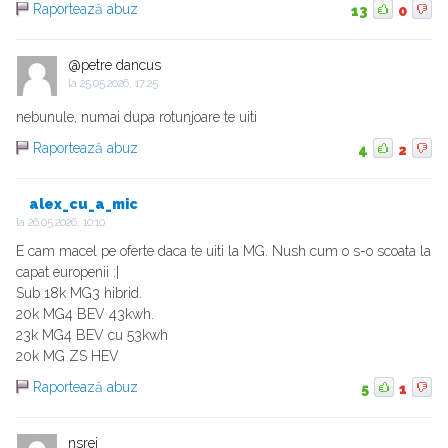
Raportează abuz
13
0
@petre dancus
la
25.05.2026, 17:25
nebunule, numai dupa rotunjoare te uiti
Raportează abuz
4
2
alex_cu_a_mic
la
26.05.2026, 10:10
E cam macel pe oferte daca te uiti la MG. Nush cum o s-o scoata la
capat europenii :|
Sub 18k MG3 hibrid.
20k MG4 BEV 43kwh.
23k MG4 BEV cu 53kwh
20k MG ZS HEV
Raportează abuz
5
1
nsrei