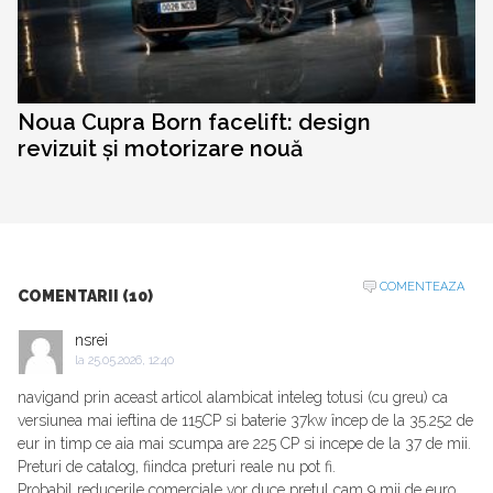
Noua Cupra Born facelift: design
revizuit și motorizare nouă
COMENTEAZA
COMENTARII (10)
nsrei
la
25.05.2026, 12:40
navigand prin aceast articol alambicat inteleg totusi (cu greu) ca
versiunea mai ieftina de 115CP si baterie 37kw încep de la 35.252 de
eur in timp ce aia mai scumpa are 225 CP si incepe de la 37 de mii.
Preturi de catalog, fiindca preturi reale nu pot fi.
Probabil reducerile comerciale vor duce pretul cam 9 mii de euro