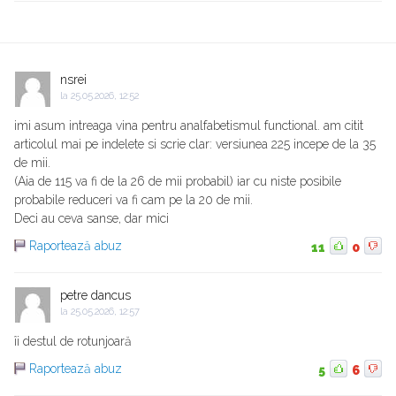
nsrei
la
25.05.2026, 12:52
imi asum intreaga vina pentru analfabetismul functional. am citit
articolul mai pe indelete si scrie clar: versiunea 225 incepe de la 35
de mii.
(Aia de 115 va fi de la 26 de mii probabil) iar cu niste posibile
probabile reduceri va fi cam pe la 20 de mii.
Deci au ceva sanse, dar mici
Raportează abuz
11
0
petre dancus
la
25.05.2026, 12:57
îi destul de rotunjoară
Raportează abuz
5
6