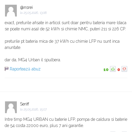
@nsrei
la
25.05.2026, 13:08
exact, preturile afisate in articol sunt doar pentru bateria mare (daca
se poate numi asa) de 52 kWh si chimie NMC, puteri 211 si 226 CP.
preturile pt bateria mica de 37 kWh cu chimie LFP nu sunt inca
anuntate.
dar da, MG4 Urban il spulbera.
Raportează abuz
10
0
Seriff
la
25.05.2026, 15:07
Intre timp MG4 URBAN cu baterie LFP, pompa de caldura si baterie
de 54 costa 22000 euro, plus 7 ani garantie.