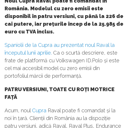
Noul Cupra Raval poate fi comandat în
România. Modelul cu zero emisii este
disponibil în patru versiuni, cu până la 226 de
cai putere, iar prețurile încep de la 25.985 de
euro cu TVA inclus.
Spaniolii de la Cupra au prezentat noul Raval la
începutul lunii aprilie.
Ca o scurtă descriere, este
frate de platformă cu Volkswagen ID.Polo și este
cel mai accesibil model cu zero emisii din
portofoliul mărcii de performanță.
PATRU VERSIUNI, TOATE CU ROȚI MOTRICE
FAȚĂ
Acum, noul
Cupra
Raval poate fi comandat și la
noi în țară. Clienții din România au la dispoziție
patru versiuni, adică Raval, Raval Plus, Endurance