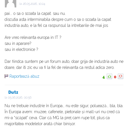
la
26.05.2026, 10:24
pai... o sa o scoata la capat. sau nu.
discutia asta interminabila despre cum o sa o scoata la capat
industria auto, e la fel ca raspunsul la intrebarile de mai jos
Are vreo relevanta europa in IT ?
sau in aparare?
sau in electronice ?
Dar fiindca suntem pe un forum auto, doar grija de industria auto ne
doare, dar iti zic eu va fi la fel de relevanta ca restul adica zero.
Raportează abuz
4
0
Dutz
la
05.06.2026, 00:56
Nu ne trebuie industrie în Europa… nu este sigur, poluează… bla, bla.
În Europa avem: muzee, cafenele, pietonale și mall-uri nu cred că
mi-a “scăpat” ceva. Clar că MG la preț cam rupe tot, plus ca
majoritatea modelelor arată chiar binișor.