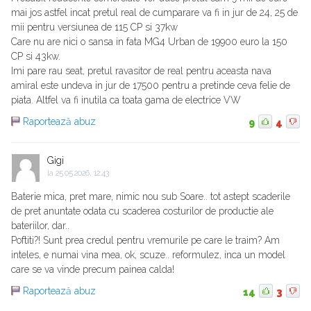
mai jos astfel incat pretul real de cumparare va fi in jur de 24, 25 de
mii pentru versiunea de 115 CP si 37kw
Care nu are nici o sansa in fata MG4 Urban de 19900 euro la 150
CP si 43kw.
Imi pare rau seat, pretul ravasitor de real pentru aceasta nava
amiral este undeva in jur de 17500 pentru a pretinde ceva felie de
piata. Altfel va fi inutila ca toata gama de electrice VW
Raportează abuz
9
4
Gigi
la
25.05.2026, 12:43
Baterie mica, pret mare, nimic nou sub Soare.. tot astept scaderile
de pret anuntate odata cu scaderea costurilor de productie ale
bateriilor, dar..
Poftiti?! Sunt prea credul pentru vremurile pe care le traim? Am
inteles, e numai vina mea, ok, scuze.. reformulez, inca un model
care se va vinde precum painea calda!
Raportează abuz
14
3