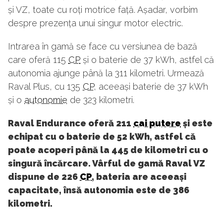
și VZ, toate cu roți motrice față. Așadar, vorbim
despre prezența unui singur motor electric.
Intrarea în gamă se face cu versiunea de bază
care oferă 115
CP
și o baterie de 37 kWh, astfel că
autonomia ajunge până la 311 kilometri. Urmează
Raval Plus, cu 135
CP
, aceeași baterie de 37 kWh
și o
autonomie
de 323 kilometri.
Raval Endurance oferă 211
cai putere
și este
echipat cu o baterie de 52 kWh, astfel că
poate acoperi până la 445 de kilometri cu o
singură încărcare. Vârful de gamă Raval VZ
dispune de 226
CP
, bateria are aceeași
capacitate, însă autonomia este de 386
kilometri.