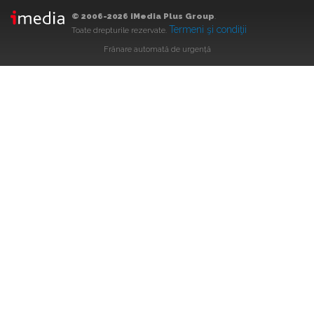
© 2006-2026 iMedia Plus Group
.
Termeni şi condiţii
Toate drepturile rezervate.
Frânare automată de urgență