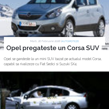
Marti, 26 Februarie 2008 |
AUTOIPOTEZE
Opel pregateste un Corsa SUV
Opel se gandeste la un mini SUV bazat pe actualul model Corsa,
capabil sa rivalizeze cu Fiat Sedici si Suzuki SX4.