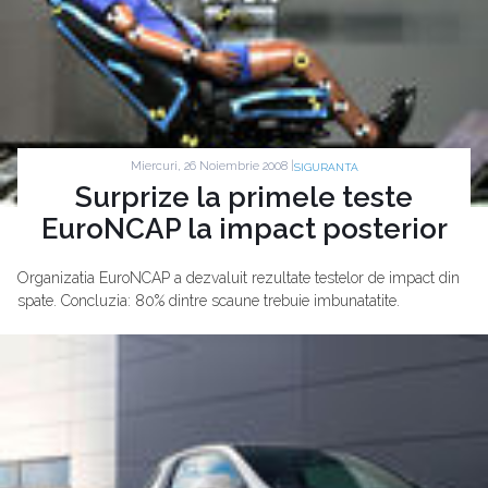
Miercuri, 26 Noiembrie 2008 |
SIGURANTA
Surprize la primele teste
EuroNCAP la impact posterior
Organizatia EuroNCAP a dezvaluit rezultate testelor de impact din
spate. Concluzia: 80% dintre scaune trebuie imbunatatite.