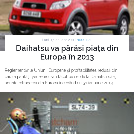
Luni, 17 Ianuarie 2011 |
INDUSTRIE
Daihatsu va părăsi piaţa din
Europa în 2013
Reglementările Uniunii Europene şi profitabilitatea redusă din
cauza parităţii yen-euro i-au făcut pe cei de la Daihatsu să-şi
anunţe retragerea din Europa începând cu 31 ianuarie 2013.