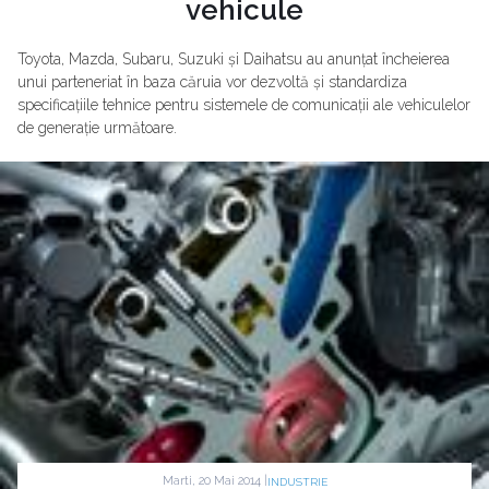
vehicule
Toyota, Mazda, Subaru, Suzuki și Daihatsu au anunțat încheierea
unui parteneriat în baza căruia vor dezvoltă și standardiza
specificațiile tehnice pentru sistemele de comunicații ale vehiculelor
de generație următoare.
Marti, 20 Mai 2014 |
INDUSTRIE