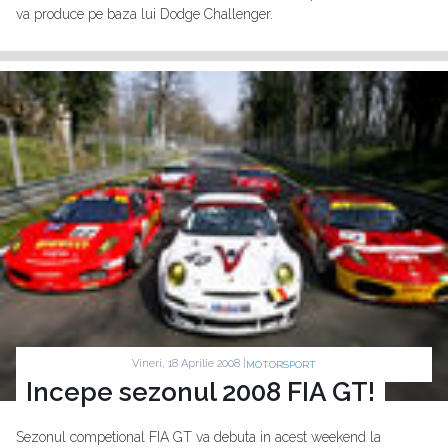
va produce pe baza lui Dodge Challenger.
Vineri, 18 Aprilie 2008 |
MOTORSPORT
Incepe sezonul 2008 FIA GT!
Sezonul competional FIA GT va debuta in acest weekend la