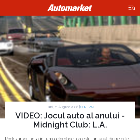
×
Luni, 11 August 2008 |
GENERAL
VIDEO: Jocul auto al anului -
Midnight Club: L.A.
Rockstar va lansa in luna octombrie a acestui an unul dintre cele