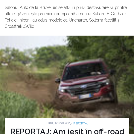
Salonul Auto de la Bruxelles se află în plină desfășurare și, printre
altele, găzduiește premiera europeană a noului Subaru E-Outback.
Tot aici, niponii au adus modele ca Uncharter, Solterra facelift și
Crosstrek 4Wild.
Luni, 12 Mai 2025 |
REPORTAJ
REPORTAJ: Am ieșit în off-road