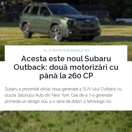
Joi, 17 Aprilie 2025 |
MODELE NOI
Acesta este noul Subaru
Outback: două motorizări cu
până la 260 CP
Subaru a prezentat oficial noua generație a SUV-ului Outback cu
ocazia Salonului Auto din New York. Cea de-a 7-a generație
primește un design nou și o serie de dotări și tehnologii noi.