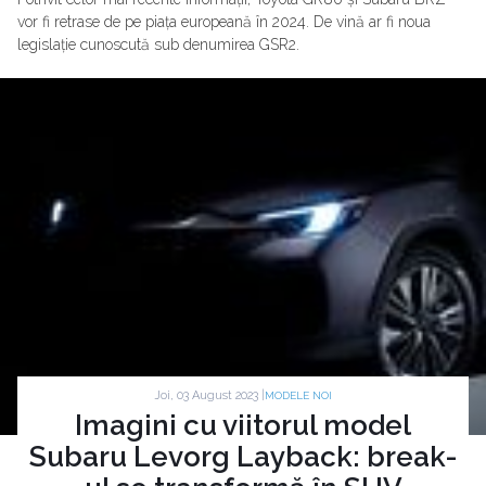
vor fi retrase de pe piața europeană în 2024. De vină ar fi noua
legislație cunoscută sub denumirea GSR2.
Joi, 03 August 2023 |
MODELE NOI
Imagini cu viitorul model
Subaru Levorg Layback: break-