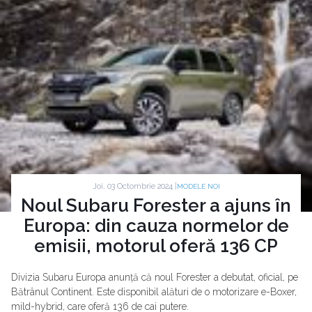
Joi, 03 Octombrie 2024 |
MODELE NOI
Noul Subaru Forester a ajuns în
Europa: din cauza normelor de
emisii, motorul oferă 136 CP
Divizia Subaru Europa anunță că noul Forester a debutat, oficial, pe
Bătrânul Continent. Este disponibil alături de o motorizare e-Boxer,
mild-hybrid, care oferă 136 de cai putere.