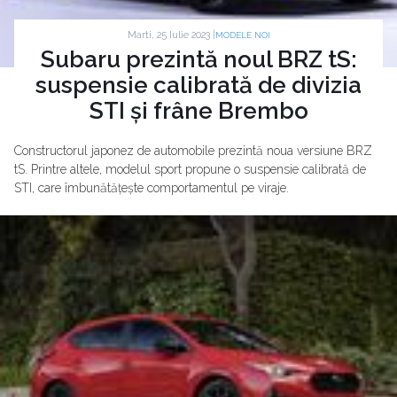
Marti, 25 Iulie 2023 |
MODELE NOI
Subaru prezintă noul BRZ tS:
suspensie calibrată de divizia
STI și frâne Brembo
Constructorul japonez de automobile prezintă noua versiune BRZ
tS. Printre altele, modelul sport propune o suspensie calibrată de
STI, care îmbunătățește comportamentul pe viraje.