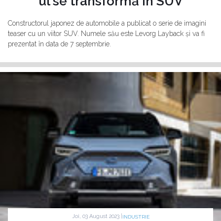
ul se transformă în SUV
Constructorul japonez de automobile a publicat o serie de imagini
teaser cu un viitor SUV. Numele său este Levorg Layback și va fi
prezentat în data de 7 septembrie.
Joi, 03 August 2023 |
INDUSTRIE