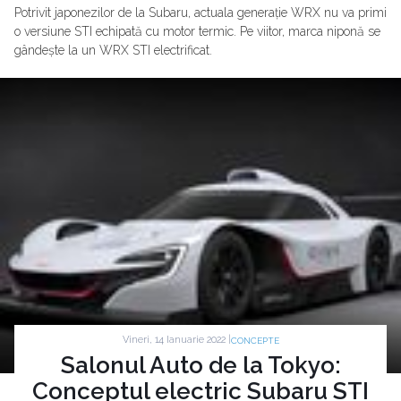
Potrivit japonezilor de la Subaru, actuala generație WRX nu va primi
o versiune STI echipată cu motor termic. Pe viitor, marca niponă se
gândește la un WRX STI electrificat.
Vineri, 14 Ianuarie 2022 |
CONCEPTE
Salonul Auto de la Tokyo:
Conceptul electric Subaru STI