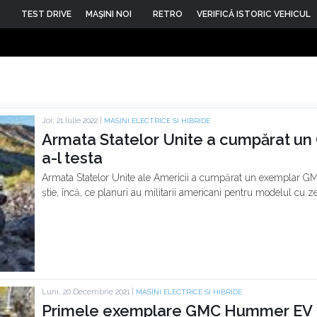
TEST DRIVE
MAŞINI NOI
RETRO
VERIFICĂ ISTORIC VEHICUL
Joi, 21 Iulie 2022 |
MASINI ELECTRICE SI HIBRIDE
Armata Statelor Unite a cumpărat u
a-l testa
Armata Statelor Unite ale Americii a cumpărat un exemplar G
știe, încă, ce planuri au militarii americani pentru modelul cu ze
Luni, 20 Decembrie 2021 |
MASINI ELECTRICE SI HIBRIDE
Primele exemplare GMC Hummer EV Pic