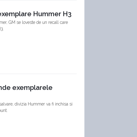
 exemplare Hummer H3
er, GM se loveste de un recall care
H3.
inde exemplarele
 salvare, divizia Hummer va fi inchisa si
ount.