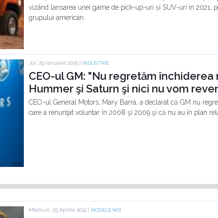
vizând lansarea unei game de pick-up-uri și SUV-uri în 2021, po
grupului american.
Joi, 29 Ianuarie 2015 |
INDUSTRIE
CEO-ul GM: "Nu regretăm închiderea m
Hummer şi Saturn şi nici nu vom reven
CEO-ul General Motors, Mary Barra, a declarat că GM nu regretă
care a renunţat voluntar în 2008 şi 2009 şi că nu au în plan re
Miercuri, 25 Aprilie 2012 |
MODELE NOI