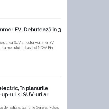
mmer EV. Debutează în 3
u versiunea SUV a noului Hummer EV.
 ocazia meciului de baschet NCAA Final
ctric, în planurile
p-uri și SUV-uri ar
 de realitate, planurile General Motors