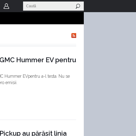
n GMC Hummer EV pentru
MC Hummer EVpentru a-l testa. Nu se
ro emisii.
kup au părăsit linia