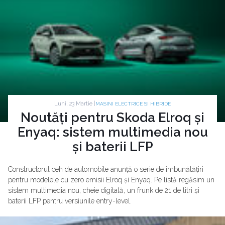
Luni, 23 Martie |
MASINI ELECTRICE SI HIBRIDE
Noutăți pentru Skoda Elroq și
Enyaq: sistem multimedia nou
și baterii LFP
Constructorul ceh de automobile anunță o serie de îmbunătățiri
pentru modelele cu zero emisii Elroq și Enyaq. Pe listă regăsim un
sistem multimedia nou, cheie digitală, un frunk de 21 de litri și
baterii LFP pentru versiunile entry-level.