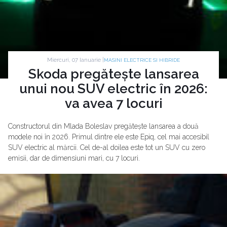
Miercuri, 07 Ianuarie |
MASINI ELECTRICE SI HIBRIDE
Skoda pregătește lansarea
unui nou SUV electric în 2026:
va avea 7 locuri
Constructorul din Mlada Boleslav pregătește lansarea a două
modele noi în 2026. Primul dintre ele este Epiq, cel mai accesibil
SUV electric al mărcii. Cel de-al doilea este tot un SUV cu zero
emisii, dar de dimensiuni mari, cu 7 locuri.