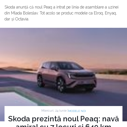
Skoda anunță că noul Peaq a intrat pe linia de asamblare a uzinei
din Mlada Boleslav. Tot acolo se produc modele ca Elroq, Enyaq,
dar și Octavia.
Miercuri, 24 Iunie |
MODELE NOI
Skoda prezintă noul Peaq: navă
amiral cu 7 locuri și 640 km