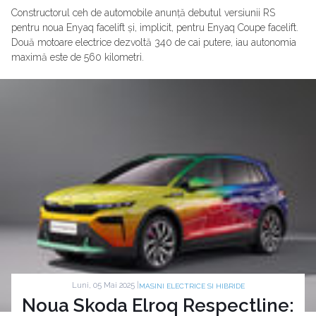
Constructorul ceh de automobile anunță debutul versiunii RS
pentru noua Enyaq facelift și, implicit, pentru Enyaq Coupe facelift.
Două motoare electrice dezvoltă 340 de cai putere, iau autonomia
maximă este de 560 kilometri.
Luni, 05 Mai 2025 |
MASINI ELECTRICE SI HIBRIDE
Noua Skoda Elroq Respectline: