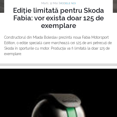
Marti, 12 Mai |
MODELE NOI
Ediție limitată pentru Skoda
Fabia: vor exista doar 125 de
exemplare
Constructorul din Mlada Boleslav prezintă noua Fabia Motorsport
Edition, o ediție specială care marchează cei 125 de ani petrecuți de
Skoda în sporturile cu motor. Producția va fi limitată la doar 125 de
exemplare.