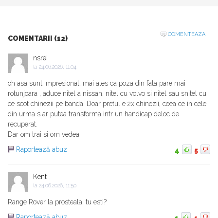
COMENTEAZA
COMENTARII (12)
nsrei
la
24.06.2026, 11:04
oh asa sunt impresionat, mai ales ca poza din fata pare mai
rotunjoara , aduce nitel a nissan, nitel cu volvo si nitel sau snitel cu
ce scot chinezii pe banda. Doar pretul e 2x chinezii, ceea ce in cele
din urma s ar putea transforma intr un handicap deloc de
recuperat.
Dar om trai si om vedea
Raportează abuz
4
5
Kent
la
24.06.2026, 11:50
Range Rover la prosteala, tu esti?
Raportează abuz
1
4