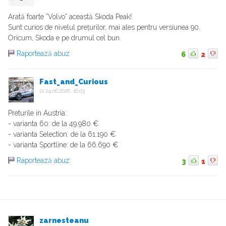
Arată foarte ”Volvo” această Skoda Peak!
Sunt curios de nivelul prețurilor, mai ales pentru versiunea 90.
Oricum, Skoda e pe drumul cel bun.
Raportează abuz
6
2
Fast_and_Curious
la
24.06.2026, 16:03
Preturile in Austria:
- varianta 60: de la 49.980 €
- varianta Selection: de la 61.190 €
- varianta Sportline: de la 66.690 €
Raportează abuz
3
1
zarnesteanu