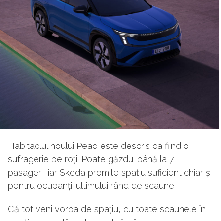
Habitaclul noului Peaq este descris ca fiind o
sufragerie pe roți. Poate găzdui până la 7
pasageri, iar Skoda promite spațiu suficient chiar și
pentru ocupanții ultimului rând de scaune.
Că tot veni vorba de spațiu, cu toate scaunele în