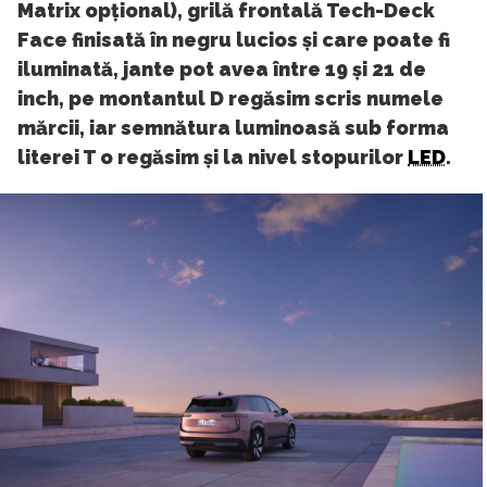
Matrix opțional), grilă frontală Tech-Deck
Face finisată în negru lucios și care poate fi
iluminată, jante pot avea între 19 și 21 de
inch, pe montantul D regăsim scris numele
mărcii, iar semnătura luminoasă sub forma
literei T o regăsim și la nivel stopurilor
LED
.