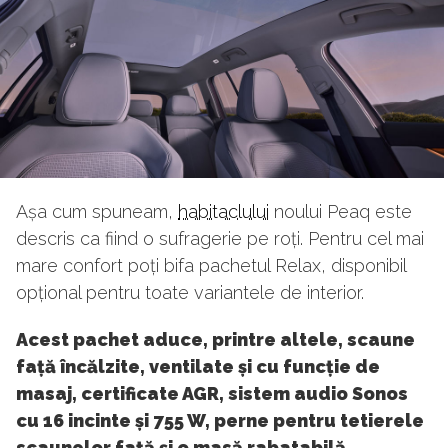
Așa cum spuneam,
habitaclului
noului Peaq este
descris ca fiind o sufragerie pe roți. Pentru cel mai
mare confort poți bifa pachetul Relax, disponibil
opțional pentru toate variantele de interior.
Acest pachet aduce, printre altele, scaune
față încălzite, ventilate și cu funcție de
masaj, certificate AGR, sistem audio Sonos
cu 16 incinte și 755 W, perne pentru tetierele
scaunelor față și o masă rabatabilă