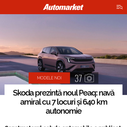
×
37
MODELE NOI
Skoda prezintă noul Peaq: navă
amiral cu 7 locuri și 640 km
autonomie