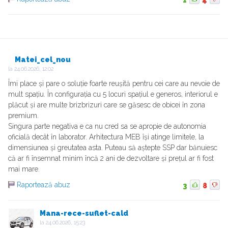
Matei_cel_nou
la
24.06.2026, 12:02
Îmi place și pare o soluție foarte reușită pentru cei care au nevoie de
mult spațiu. În configurația cu 5 locuri spațiul e generos, interiorul e
plăcut și are multe brizbrizuri care se găsesc de obicei în zona
premium.
Singura parte negativa e ca nu cred sa se apropie de autonomia
oficială decât în laborator. Arhitectura MEB își atinge limitele, la
dimensiunea și greutatea asta. Puteau să aștepte SSP dar bănuiesc
că ar fi însemnat minim încă 2 ani de dezvoltare și prețul ar fi fost
mai mare.
Raportează abuz
3
8
Mana-rece-suflet-cald
la
24.06.2026, 15:23