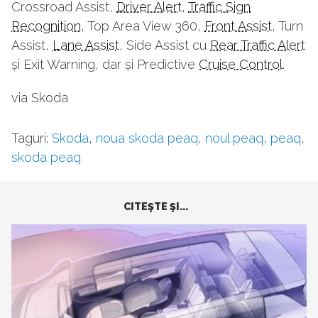
Crossroad Assist,
Driver Alert
,
Traffic Sign
Recognition
, Top Area View 360,
Front Assist
, Turn
Assist,
Lane Assist
, Side Assist cu
Rear Traffic Alert
și Exit Warning, dar și Predictive
Cruise Control
.
via Skoda
Taguri:
Skoda
,
noua skoda peaq
,
noul peaq
,
peaq
,
skoda peaq
CITEŞTE ŞI...