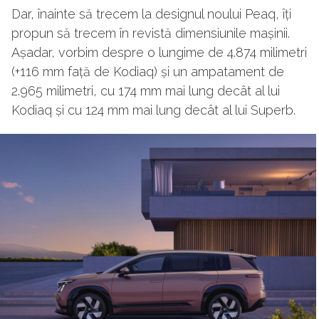
Dar, înainte să trecem la designul noului Peaq, îți
propun să trecem în revistă dimensiunile mașinii.
Așadar, vorbim despre o lungime de 4.874 milimetri
(+116 mm față de Kodiaq) și un ampatament de
2.965 milimetri, cu 174 mm mai lung decât al lui
Kodiaq și cu 124 mm mai lung decât al lui Superb.