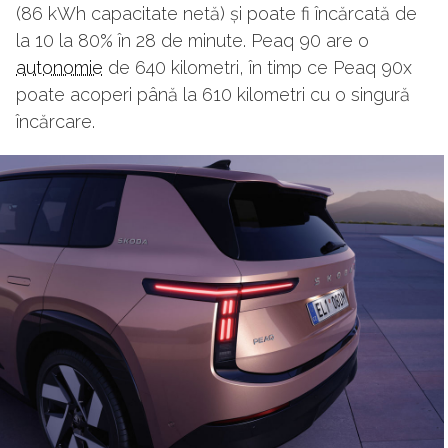
(86 kWh capacitate netă) și poate fi încărcată de
la 10 la 80% în 28 de minute. Peaq 90 are o
autonomie
de 640 kilometri, în timp ce Peaq 90x
poate acoperi până la 610 kilometri cu o singură
încărcare.