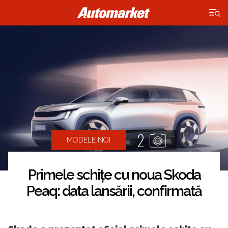
×
2
MODELE NOI
Primele schițe cu noua Skoda
Peaq: data lansării, confirmată