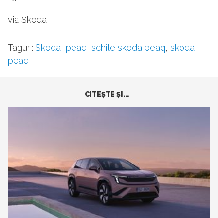
via Skoda
Taguri:
Skoda
,
peaq
,
schite skoda peaq
,
skoda
peaq
CITEŞTE ŞI...