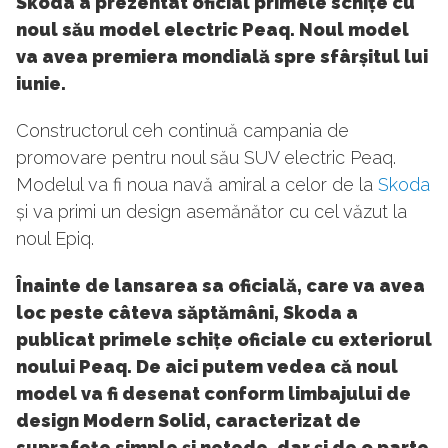
Skoda a prezentat oficial primele schițe cu
noul său model electric Peaq. Noul model
va avea premiera mondială spre sfârșitul lui
iunie.
Constructorul ceh continuă campania de
promovare pentru noul său SUV electric Peaq.
Modelul va fi noua navă amiral a celor de la
Skoda
și va primi un design asemănător cu cel văzut la
noul Epiq.
Înainte de lansarea sa oficială, care va avea
loc peste câteva săptămâni, Skoda a
publicat primele schițe oficiale cu exteriorul
noului Peaq. De aici putem vedea că noul
model va fi desenat conform limbajului de
design Modern Solid, caracterizat de
suprafețe simple și netede, dar și de o parte