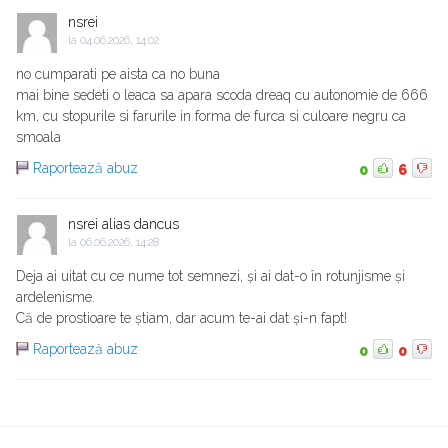
nsrei
la
04.06.2026, 14:02
no cumparati pe aista ca no buna
mai bine sedeti o leaca sa apara scoda dreaq cu autonomie de 666
km, cu stopurile si farurile in forma de furca si culoare negru ca
smoala
Raportează abuz
0
6
nsrei alias dancus
la
06.06.2026, 14:28
Deja ai uitat cu ce nume tot semnezi, și ai dat-o în rotunjisme și
ardelenisme.
Că de prostioare te știam, dar acum te-ai dat și-n fapt!
Raportează abuz
0
0