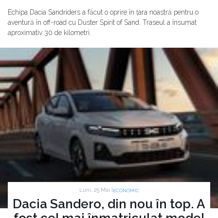
Echipa Dacia Sandriders a făcut o oprire în țara noastră pentru o
aventură în off-road cu Duster Spirit of Sand. Traseul a însumat
aproximativ 30 de kilometri.
Luni, 25 Mai |
ECONOMIC
Dacia Sandero, din nou în top. A
fost cel mai înmatriculat model