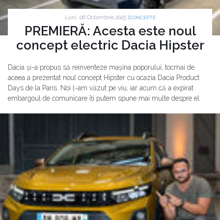
Luni, 06 Octombrie 2025 |
CONCEPTE
PREMIERĂ: Acesta este noul
concept electric Dacia Hipster
Dacia și-a propus să reinventeze mașina poporului, tocmai de
aceea a prezentat noul concept Hipster cu ocazia Dacia Product
Days de la Paris. Noi l-am văzut pe viu, iar acum că a expirat
embargoul de comunicare îți putem spune mai multe despre el.