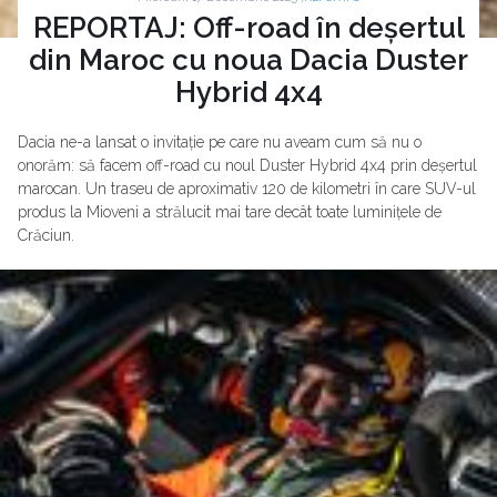
REPORTAJ: Off-road în deșertul
din Maroc cu noua Dacia Duster
Hybrid 4x4
Dacia ne-a lansat o invitație pe care nu aveam cum să nu o
onorăm: să facem off-road cu noul Duster Hybrid 4x4 prin deșertul
marocan. Un traseu de aproximativ 120 de kilometri în care SUV-ul
produs la Mioveni a strălucit mai tare decât toate luminițele de
Crăciun.