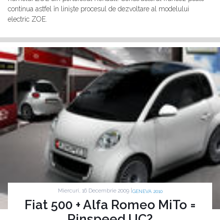
continua astfel în linişte procesul de dezvoltare al modelului
electric ZOE.
Miercuri, 16 Decembrie 2009 |
GENEVA 2010
Fiat 500 + Alfa Romeo MiTo =
Rinspeed UC?