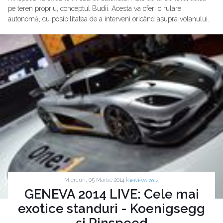
pe teren propriu, conceptul Budii. Acesta va oferi o rulare
autonomă, cu posibilitatea de a interveni oricând asupra volanului.
Miercuri, 05 Martie 2014 |
GENEVA 2014
GENEVA 2014 LIVE: Cele mai
exotice standuri - Koenigsegg
şi Rinspeed