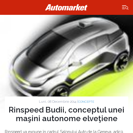
×
Luni, 08 Decembrie 2014 |
CONCEPTE
Rinspeed Budii, conceptul unei
maşini autonome elveţiene
Rinspeed va expune în cadrul Salonului Auto de la Geneva, adică