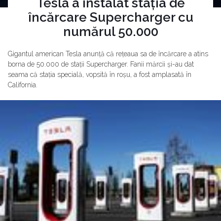
Tesla a instalat stația de
încărcare Supercharger cu
numărul 50.000
Gigantul american Tesla anunță că rețeaua sa de încărcare a atins
borna de 50.000 de stații Supercharger. Fanii mărcii și-au dat
seama că stația specială, vopsită în roșu, a fost amplasată în
California.